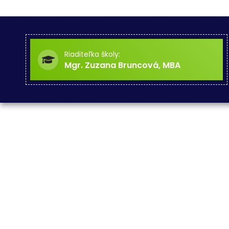
Riaditeľka školy:
Mgr. Zuzana Bruncová, MBA