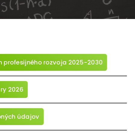
n profesijného rozvoja 2025-2030
ry 2026
bných údajov