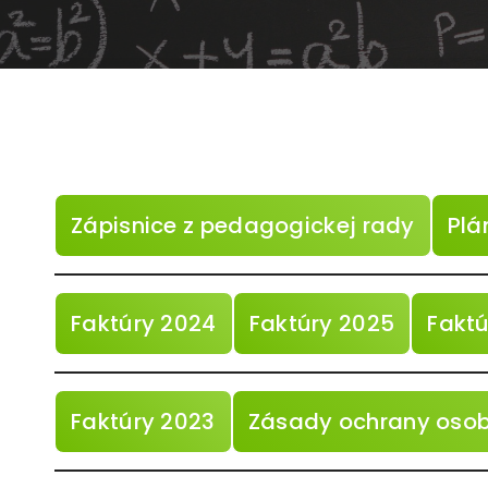
Zápisnice z pedagogickej rady
Plá
Faktúry 2024
Faktúry 2025
Faktú
Faktúry 2023
Zásady ochrany oso