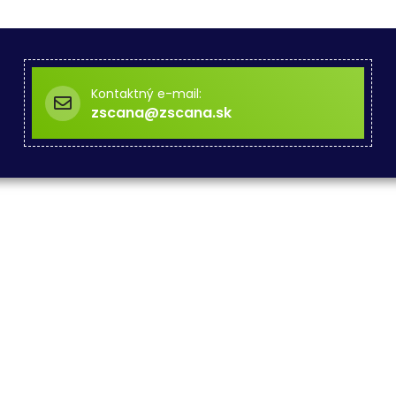
Kontaktný e-mail:
zscana@zscana.sk