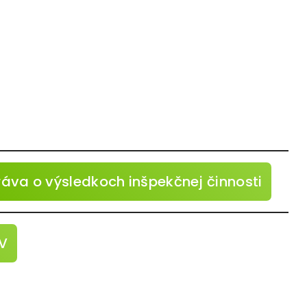
ráva o výsledkoch inšpekčnej činnosti
V