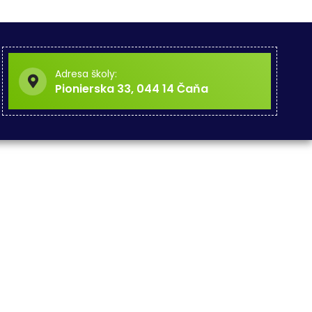
Adresa školy:
Pionierska 33, 044 14 Čaňa