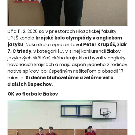
Dňa 11. 2. 2026 sa v priestoroch Filozofickej fakulty
UPJŠ konalo
krajské kolo olympiády v anglickom
jazyku
. Našu školu reprezentoval
Peter Krupáš, žiak
7. C triedy
, v kategórii 1C. V silnej konkurencii žiakov
jazykových škôl Košického kraja, ktorí bývali v anglicky
hovoriacich krajinách a majú aspoň jedného z rodičov
native spíkrov, bol úspešným riešiteľom a obsadil 17.
miesto.
Srdečne blahoželáme a želáme veľa
ďalších úspechov.
OK vo florbale žiakov