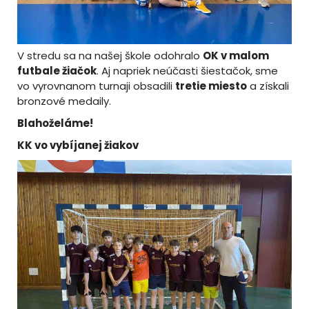
V stredu sa na našej škole odohralo
OK v malom
futbale žiačok
. Aj napriek neúčasti šiestačok, sme
vo vyrovnanom turnaji obsadili
tretie miesto
a získali
bronzové medaily.
Blahoželáme!
KK vo vybíjanej žiakov