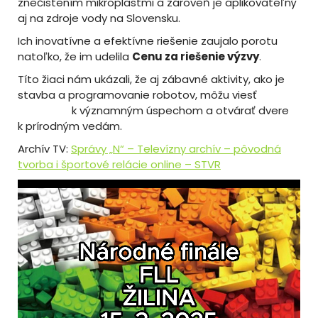
znečistením mikroplastmi a zároveň je aplikovateľný
aj na zdroje vody na Slovensku.
Ich inovatívne a efektívne riešenie zaujalo porotu
natoľko, že im udelila
Cenu za riešenie výzvy
.
Títo žiaci nám ukázali, že aj zábavné aktivity, ako je
stavba a programovanie robotov, môžu viesť
k významným úspechom a otvárať dvere
k prírodným vedám.
Archív TV:
Správy „N“ – Televízny archív – pôvodná
tvorba i športové relácie online – STVR