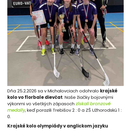
Dňa 25.2.2026 sa v Michalovciach odohralo
krajské
kolo vo florbale dievčat
. Naše žiačky bojovnými
výkonmi vo všetkých zápasoch
získali bronzové
medaily
, keď porazili Trebišov 2 : 0 a ZŠ Užhorodskú 1 :
0.
Krajské kolo olympiády v anglickom jazyku