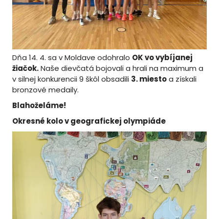
Dňa 14. 4. sa v Moldave odohralo
OK vo vybíjanej
žiačok.
Naše dievčatá bojovali a hrali na maximum a
v silnej konkurencii 9 škôl obsadili
3. miesto
a získali
bronzové medaily.
Blahoželáme!
Okresné kolo v geografickej olympiáde