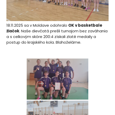
18.11.2025 sa v Moldave odohralo
OK v basketbale
žiačok
. Naše dievčatá prešli turnajom bez zaváhania
a s celkovým skóre 200:4 získali zlaté medaily a
postup do krajského kola. Blahoželáme.