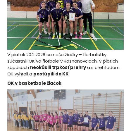
V piatok 20.2.2026 sa naše žiačky – florbalistky
zúčastnili OK vo florbale v Rozhanovciach. V piatich
zápasoch
neokúsili trpkosť prehry
a s prehľadom
OK vyhrali a
postúpili do KK
.
OK v basketbale žiačok