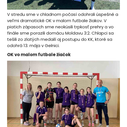
V stredu sme v chladnom počasí odohrali úspešné a
veľmi dramatické OK v malom futbale žiakov. V
piatich zápasoch sme neokúsili trpkosť prehry a vo
finále sme porazili domácu Moldavu 3:2. Chlapci sa
tešili zo zlatých medailí aj postupu do KK, ktoré sa
odohrá 13. mája v Gelnici.
OK vo malom futbale žiačok