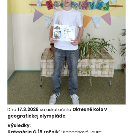
Dňa
17.3.2026
sa uskutočnilo
Okresné kolo v
geografickej olympiáde
.
Výsledky:
Kategória G (5.ročník
): Kappanová Laura –