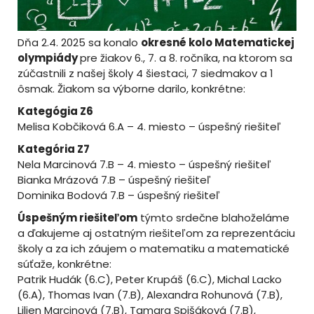
Dňa 2.4. 2025 sa konalo
okresné kolo Matematickej
olympiády
pre žiakov 6., 7. a 8. ročníka, na ktorom sa
zúčastnili z našej školy 4 šiestaci, 7 siedmakov a 1
ôsmak. Žiakom sa výborne darilo, konkrétne:
Kategógia Z6
Melisa Kobčiková 6.A – 4. miesto – úspešný riešiteľ
Kategória Z7
Nela Marcinová 7.B – 4. miesto – úspešný riešiteľ
Bianka Mrázová 7.B – úspešný riešiteľ
Dominika Bodová 7.B – úspešný riešiteľ
Úspešným riešiteľom
týmto srdečne blahoželáme
a ďakujeme aj ostatným riešiteľom za reprezentáciu
školy a za ich záujem o matematiku a matematické
súťaže, konkrétne:
Patrik Hudák (6.C), Peter Krupáš (6.C), Michal Lacko
(6.A), Thomas Ivan (7.B), Alexandra Rohunová (7.B),
Lilien Marcinová (7.B), Tamara Spišáková (7.B),