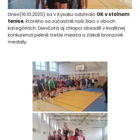
Dnes(16.10.2025) sa v Kysaku odohralo
OK v stolnom
tenise
, ktorého sa zúčastnili naši žiaci v oboch
kategóriách. Dievčatá aj chlapci obsadili v kvalitnej
konkurencii pekné tretie miesta a získali bronzové
medaily.