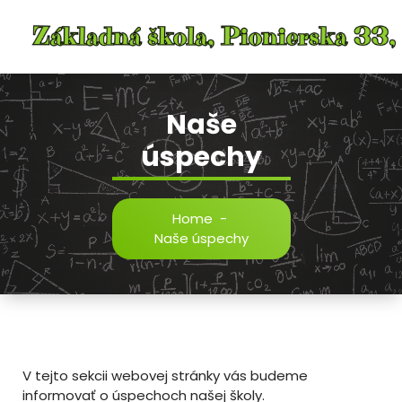
Skip
to
content
Naše
úspechy
Home
-
Naše úspechy
V tejto sekcii webovej stránky vás budeme
informovať o úspechoch našej školy.