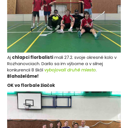
Aj
chlapci florbalisti
mali 27.2. svoje okresné kolo v
Rozhanovciach. Darilo sa im výborne a v silnej
konkurencii 8 škôl
vybojovali druhé miesto
.
Blahoželáme!
OK vo florbale žiačok