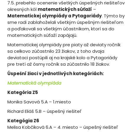
7.5. prebehlo ocenenie všetkých úspešných riešiteľov
okresných kôl
matematických súťaží
–
Matematickej olympiády a Pytagoriády
. Týmto by
sme radi zablahoželali všetkým úspešným riešiteľom
a poďakovali sa všetkým účastníkom, ktorí sa do
matematických súťaží zapájajú.
Matematickej olympiády pre piaty až deviaty ročník
sa celkovo zúčastnilo 23 žiakov, z toho dvaja
deviataci postúpili aj na krajské kolo a Pytagoriády
pre tretí až ôsmy ročník sa zúčastnilo 18 žiakov.
Úspešní žiaci v jednotlivých kategóriách:
Matematická olympiáda
Kategória Z5
Monika Savová 5.A – 1.miesto
Richard Eliáš 5.B – úspešný riešiteľ
Kategógia Z6
Melisa Kobčiková 6.A – 4. miesto – úspešný riešiteľ