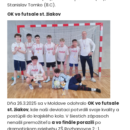
Stanislav Tomko (8.C).
OK vo futsale st. žiakov
Dňa 26.3.2025 sa v Moldave odohralo
OK vo futsale
st. žiakov
, kde naši deviataci potvrdili svoje kvality a
postúpili do krajského kola. V šiestich zápasoch
nenašli premožiteľa
a vo finále porazili
po
dramatickom priebehu ZŠ Rozhanovce 2 : 1.