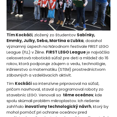
Tím Kockáči
, zložený zo študentov
Sabínky,
Emmky, Julky, Seba, Martina a Ľubka
, dosiahol
významný úspech na Národnom festivale FIRST LEGO
League (FLL) v Žiline.
FIRST LEGO League
je najväčšia
celosvetová robotická súťaž pre deti a mládež do 16
rokov, ktorá podporuje záujem o vedu, technológie,
inžinierstvo a matematiku (STEM) prostredníctvom
zábavných a vzdelávacích aktivít.
Tím
Kockáči
sa intenzívne pripravoval na súťaž,
pričom navrhoval, staval a programoval roboty zo
stavebníc LEGO. Venovali sa
téme oceánov
, kde
spolu skúmali problém mikroplastov. Ich riešenie
zahŕňalo
inovatívny technologický návrh
, ktorý by
mohol pomôcť pri ochrane oceánov pred