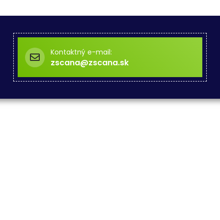
Kontaktný e-mail:
zscana@zscana.sk