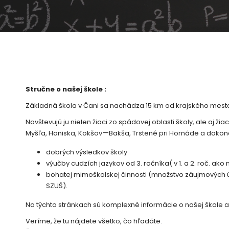
Stručne o našej škole :
Základná škola v Čani sa nachádza 15 km od krajského mest
Navštevujú ju nielen žiaci zo spádovej oblasti školy, ale aj žia
—
Myšľa, Haniska, Kokšov
Bakša, Trstené pri Hornáde a dokonc
dobrých výsledkov školy
výučby cudzích jazykov od 3. ročníka( v 1. a 2. roč. ak
bohatej mimoškolskej činnosti (množstvo záujmových út
SZUŠ).
Na týchto stránkach sú komplexné informácie o našej škole a j
Veríme, že tu nájdete všetko, čo hľadáte.