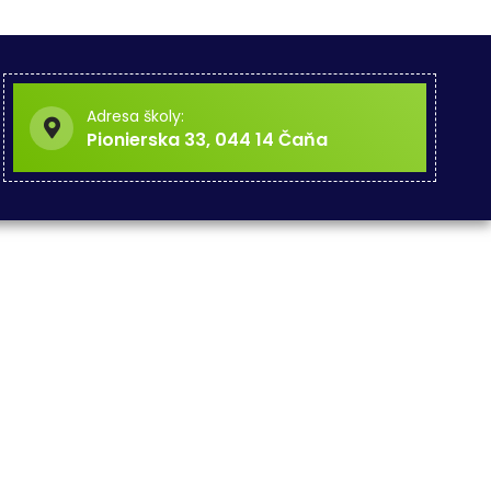
Adresa školy:
Pionierska 33, 044 14 Čaňa