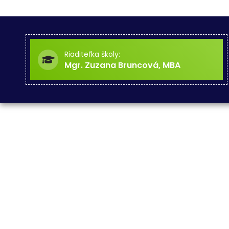
Riaditeľka školy:
Mgr. Zuzana Bruncová, MBA