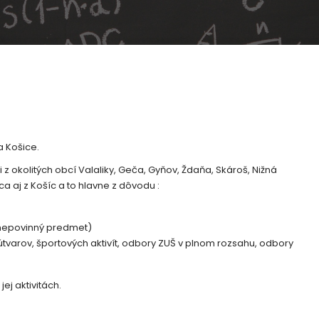
a Košice.
ci z okolitých obcí Valaliky, Geča, Gyňov, Ždaňa, Skároš, Nižná
a aj z Košíc a to hlavne z dôvodu :
o nepovinný predmet)
varov, športových aktivít, odbory ZUŠ v plnom rozsahu, odbory
ej aktivitách.