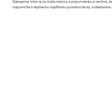
Ďakujeme Vám aj za Vaše názory a pripomienky a veríme, že i 
napomôže k lepšiemu napĺňaniu poslania školy, vzdelávaniu