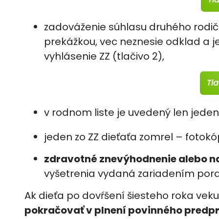
zadováženie súhlasu druhého rodič
prekážkou, vec neznesie odklad a j
vyhlásenie ZZ (tlačivo 2),
Tl
v rodnom liste je uvedený len jeden
jeden zo ZZ dieťaťa zomrel – fotokó
zdravotné znevýhodnenie alebo na
vyšetrenia vydaná zariadením por
Ak dieťa po dovŕšení šiesteho roka vek
pokračovať v plnení povinného predp