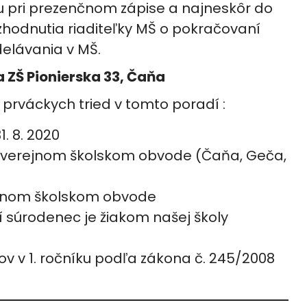
lu pri prezenčnom zápise a najneskôr do
rozhodnutia riaditeľky MŠ o pokračovaní
elávania v MŠ.
ka ZŠ Pionierska 33, Čaňa
 prváckych tried v tomto poradí :
. 8. 2020
m verejnom školskom obvode (Čaňa, Geča,
ušnom školskom obvode
ší súrodenec je žiakom našej školy
v v 1. ročníku podľa zákona č. 245/2008