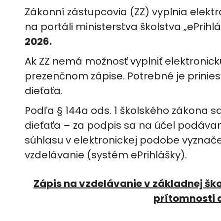
Zákonní zástupcovia (ZZ) vyplnia elektro
na portáli ministerstva školstva „ePrihl
2026.
Ak ZZ nemá možnosť vyplniť elektronickú
prezenčnom zápise. Potrebné je prinies
dieťaťa.
Podľa § 144a ods. 1 školského zákona s
dieťaťa – za podpis sa na účel podávan
súhlasu v elektronickej podobe vyznače
vzdelávanie (systém ePrihlášky).
Zápis na vzdelávanie v základnej ško
prítomnosti 