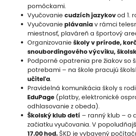
pomôckami.
Vyučovanie
cudzích jazykov
od 1. 
Vyučovanie
plávania
v rámci teles
miestnosť, plaváreň a športový areá
Organizovanie
školy v prírode, kor
snoubordingového výcviku, školské
Podporné opatrenia pre žiakov so 
potrebami – na škole pracujú škols
učiteľa
.
Pravidelná komunikácia školy s rod
EduPage
(platby, elektronické ospr
odhlasovanie z obeda).
Školský klub detí
– ranný klub – o 
začiatku vyučovania. V popoludňaj
17.00 hod.
ŠKD je vybavený počítačmi,