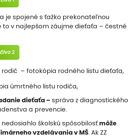
a je spojené s ťažko prekonateľnou
e to v najlepšom záujme dieťaťa – čestné
ačivo
2
 rodič – fotokópia rodného listu dieťaťa,
pia úmrtného listu rodiča,
danie dieťaťa –
správa z diagnostického
adenstva a prevencie.
u nedosiahlo školskú spôsobilosť
môže
rimárneho vzdelávania v MŠ
. Ak ZZ