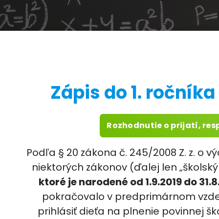
Zápis do 1. ročníka
Rozhodnutie o prijatí, resp
Podľa § 20 zákona č. 245/2008 Z. z. o 
niektorých zákonov (ďalej len „školsk
ktoré je narodené od 1.9.2019 do 31.
pokračovalo v predprimárnom vzdel
prihlásiť dieťa na plnenie povinnej š