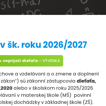
 v šk. roku 2026/2027
. neprijatí dieťaťa
– VÝVESKA
výchove a vzdelávaní a o zmene a doplnení
ý zákon“) sú zákonní zástupcovia
dieťaťa,
8.2020
alebo v školskom roku 2025/2026
ávaní v materskej škole (MŠ) povinní
kolskej dochádzky v základnej škole (ZŠ).