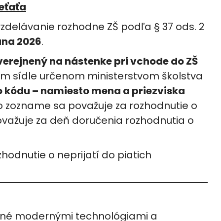
ieťaťa
 vzdelávanie rozhodne ZŠ podľa § 37 ods. 2
júna 2026
.
erejnený na nástenke pri vchode do ZŠ
om sídle určenom ministerstvom školstva
o kódu – namiesto mena a priezviska
to zozname sa považuje za rozhodnutie o
ovažuje za deň doručenia rozhodnutia o
hodnutie o neprijatí do piatich
rené modernými technológiami a