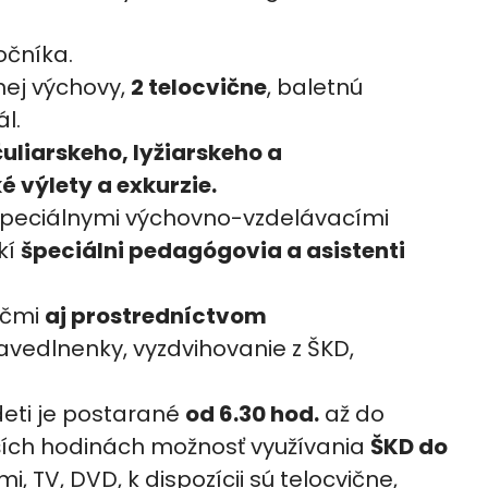
ročníka.
nej výchovy,
2 telocvične
, baletnú
l.
čuliarskeho, lyžiarskeho a
 výlety a exkurzie.
špeciálnymi výchovno-vzdelávacími
kí
špeciálni pedagógovia a asistenti
ičmi
aj prostredníctvom
avedlnenky, vyzdvihovanie z ŠKD,
deti je postarané
od 6.30 hod.
až do
ších hodinách možnosť využívania
ŠKD do
 TV, DVD, k dispozícii sú telocvične,