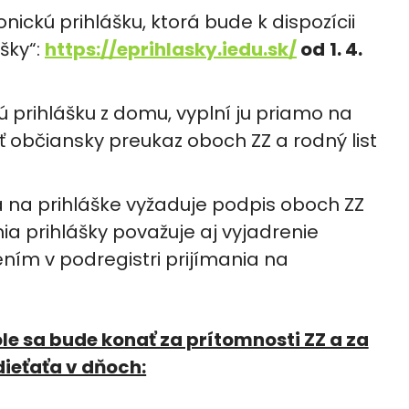
nickú prihlášku, ktorá bude k dispozícii
ášky“:
https://eprihlasky.iedu.sk/
od
1. 4.
 prihlášku z domu, vyplní ju priamo na
ť občiansky preukaz oboch ZZ a rodný list
a na prihláške vyžaduje podpis oboch ZZ
ia prihlášky považuje aj vyjadrenie
ním v podregistri prijímania na
le sa bude konať za prítomnosti ZZ a za
dieťaťa v dňoch: