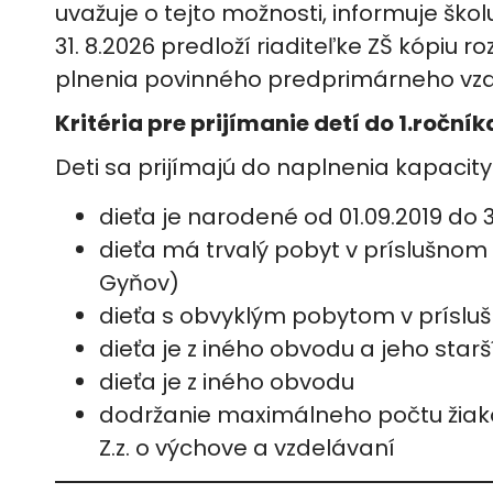
uvažuje o tejto možnosti, informuje ško
31. 8.2026 predloží riaditeľke ZŠ kópiu 
plnenia povinného predprimárneho vzd
Kritéria pre prijímanie detí do 1.roční
Deti sa prijímajú do naplnenia kapacity
dieťa je narodené od 01.09.2019 do 31
dieťa má trvalý pobyt v príslušno
Gyňov)
dieťa s obvyklým pobytom v prísl
dieťa je z iného obvodu a jeho star
dieťa je z iného obvodu
dodržanie maximálneho počtu žiako
Z.z. o výchove a vzdelávaní