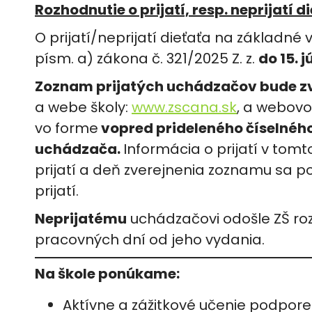
Rozhodnutie o prijatí, resp. neprijatí d
O prijatí/neprijatí dieťaťa na základné
písm. a) zákona č. 321/2025 Z. z.
do 15. 
Zoznam prijatých uchádzačov bude zv
a webe školy:
www.zscana.sk
, a webov
vo forme
vopred prideleného číselnéh
uchádzača.
Informácia o prijatí v tom
prijatí a deň zverejnenia zoznamu sa p
prijatí.
Neprijatému
uchádzačovi odošle ZŠ roz
pracovných dní od jeho vydania.
Na škole ponúkame:
Aktívne a zážitkové učenie podpo