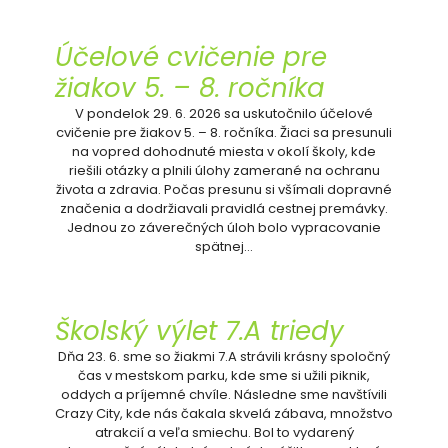
Účelové cvičenie pre
žiakov 5. – 8. ročníka
V pondelok 29. 6. 2026 sa uskutočnilo účelové
cvičenie pre žiakov 5. – 8. ročníka. Žiaci sa presunuli
na vopred dohodnuté miesta v okolí školy, kde
riešili otázky a plnili úlohy zamerané na ochranu
života a zdravia. Počas presunu si všímali dopravné
značenia a dodržiavali pravidlá cestnej premávky.
Jednou zo záverečných úloh bolo vypracovanie
spätnej…
Školský výlet 7.A triedy
Dňa 23. 6. sme so žiakmi 7.A strávili krásny spoločný
čas v mestskom parku, kde sme si užili piknik,
oddych a príjemné chvíle. Následne sme navštívili
Crazy City, kde nás čakala skvelá zábava, množstvo
atrakcií a veľa smiechu. Bol to vydarený