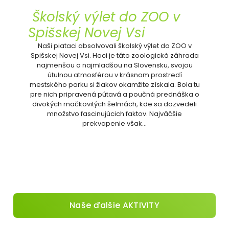
Školský výlet do ZOO v
Spišskej Novej Vsi
Naši piataci absolvovali školský výlet do ZOO v
Spišskej Novej Vsi. Hoci je táto zoologická záhrada
najmenšou a najmladšou na Slovensku, svojou
útulnou atmosférou v krásnom prostredí
mestského parku si žiakov okamžite získala. Bola tu
pre nich pripravená pútavá a poučná prednáška o
divokých mačkovitých šelmách, kde sa dozvedeli
množstvo fascinujúcich faktov. Najväčšie
prekvapenie však…
Naše ďalšie AKTIVITY