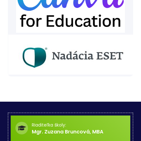
Riaditeľka školy:
Mgr. Zuzana Bruncová, MBA