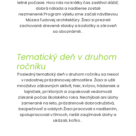
letné počasie. Hoci nás na krátky čas zastihol dážď,
dobrá nálada a nadšenie zostali
nezmenené.Program výletu sme začali návštevou
Múzea ľudovej architektúry. Žiaci si prezreli
zachované drevené stavby a kostolíky a zároveň
sa oboznámili…
Tematický deň v druhom
ročníku
Posledný tematický deň v druhom ročníku sa niesol
v radostnej prázdninovej atmosfére. Žiaci si užili
množstvo zábavných aktivít, hier, kvízov, hádaniek a
tajničiek, pri ktorých si zopakovali vedomosti
získané počas školského roka. Nechýbali ani úlohy
zamerané na leto, prázdninové dobrodružstvá,
bezpečnosť a oddych.Žiaci pracovali s nadšením,
spolupracovali v tímoch, riešili zaujímavé úlohy a
ukázali, koľko…