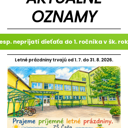
OZNAMY
esp. neprijatí dieťaťa
do 1. ročníka v šk. r
Letné prázdniny trvajú od 1. 7. do 31. 8. 2026.