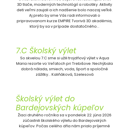
3D tlače, moderných technológií a robotiky. Aktivity
deti veľmi zaujali a ich nadšenie bolo naozaj veľké.
Aj preto by sme Vás radi informovali o
pripravovanom kurze EMPIRE Tvorivá 3D akadémia,
ktorý by sa v prípade dostatočného…
7.C Školský výlet
So skvelou 7.C sme si užili trojdňový výlet v Aqua
Maria rezorte vo Veľatoch pri Trebišove. Nechýbala
dobrá nálada, smiech, voda, šport a spoločné
zážitky… Kaliňáková, Szelesová
Školský výlet do
Bardejovských kúpeľov
Žiaci druhého ročníka sa v pondelok 22. júna 2026
zúčastnili školského výletu do Bardejovských
kúpeľov. Počas celého dňa nám prialo príjemné