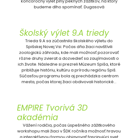
koncoročný výlet plný pekných zážitkov, na ktorý
budeme dlho spomínať. Dugasová
Školský výlet 9.A triedy
Trieda 9.A sa zúčastnila školského výletu do
Spišskej Novej Vsi. Počas dňa žiaci navštívili
zoologickú záhradu, kde mali možnosť pozorovať
rôzne druhy zvierat a dozvedieť sa zaujímavosti o
ich živote. Následne si prezreli Múzeum Spiša, ktoré
približuje históriu, kultúru a prírodu regiónu Spiš.
Súčasťou programu bola aj prechádzka centrom
mesta, počas ktorej žiaci obdivovali historické…
EMPIRE Tvorivá 3D
akadémia
Vážení rodičia, počas úspešného zážitkového
workshopu mali žiaci v ŠDK ročníka možnosť hravou
a interaktívnou formou objavovať fascinujúci svet