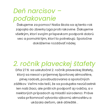
Deň narcisov –
poďakovanie
Ďakujeme za pomoc! Naša škola sa aj tento rok
zapojila do zbierky Liga proti rakovine. Ďakujeme
všetkým, ktorí svojím príspevkom podporili dobrú
vec a pomohli tým, ktorí to potrebujú. Spoločne
dokážeme rozdávať nádej.
2. ročník plaveckej štafety
Dňa 27.6. sa uskutočnil 2. ročník plaveckej štafety,
ktorý sa niesol v príjemnej športovej atmosfére,
plnej radosti, povzbudzovania a spoločných
zážitkov. Veľmi nás teší, že sa podujatia nezúčastnili
len naši žiaci, ale prišli ich podporiť aj rodičia, a v
niektorých prípadoch aj mladší súrodenci. Práve
vaša prítomnosť vytvorila výbornú atmosféru a
ukázala deťom, aké dôležité…