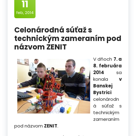
11
feb, 2014
Celonárodná súťaž s
technickým zameraním pod
názvom ZENIT
V dňoch
7. a
8. februára
2014
sa
konala
v
Banskej
Bystrici
celonárodn
á súťaž s
technickým
zameraním
pod názvom
ZENIT
.