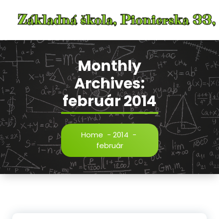
Skip
to
content
Monthly
Archives:
február 2014
Home
-
2014
-
február