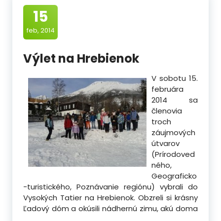
15
feb, 2014
Výlet na Hrebienok
V sobotu 15.
februára
2014 sa
členovia
troch
záujmových
útvarov
(Prírodoved
ného,
Geograficko
-turistického, Poznávanie regiónu) vybrali do
Vysokých Tatier na Hrebienok. Obzreli si krásny
Ľadový dóm a okúsili nádhernú zimu, akú doma