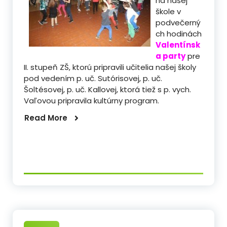
na našej
škole v
podvečerný
ch hodinách
Valentínsk
a party
pre
II. stupeň ZŠ, ktorú pripravili učitelia našej školy
pod vedením p. uč. Sutórisovej, p. uč.
Šoltésovej, p. uč. Kallovej, ktorá tiež s p. vych.
Vaľovou pripravila kultúrny program.
Read More