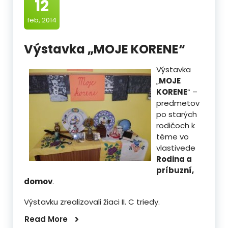
12
feb, 2014
Výstavka „MOJE KORENE“
Výstavka
„
MOJE
KORENE
“ –
predmetov
po starých
rodičoch k
téme vo
vlastivede
Rodina a
príbuzní,
domov
.
Výstavku zrealizovali žiaci II. C triedy.
Read More