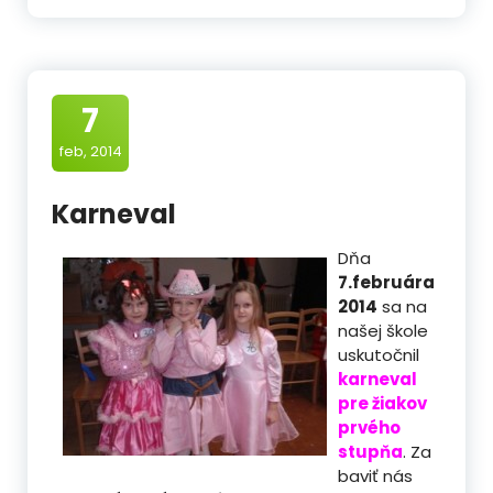
7
feb, 2014
Karneval
Dňa
7.februára
2014
sa na
našej škole
uskutočnil
karneval
pre žiakov
prvého
stupňa
. Za
baviť nás