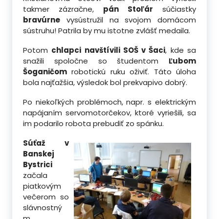
takmer zázračne,
pán Stoľár
súčiastky
bravúrne
vysústružil na svojom domácom
sústruhu! Patrila by mu istotne zvlášť medaila.
Potom
chlapci navštívili SOŠ v Šaci
, kde sa
snažili spoločne so študentom
Ľubom
Šoganičom
robotickú ruku oživiť. Táto úloha
bola najťažšia, výsledok bol prekvapivo dobrý.
Po niekoľkých problémoch, napr. s elektrickým
napájaním servomotorčekov, ktoré vyriešili, sa
im podarilo robota prebudiť zo spánku.
Súťaž v
Banskej
Bystrici
začala
piatkovým
večerom so
slávnostný
m