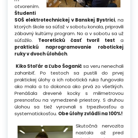
otvorením.
Študenti
SOŠ elektrotechnickej v Banskej Bystrici
, na
ktorých škole sa súťaž v sobotu konala, pripravili
zábavný kultúrny program. No a v sobotu sa už
súťažilo.
Teoretickú časť tvoril test
a
praktickú naprogramovanie robotickej
ruky v dvoch úlohách
.
Kiko Stoľár a Ľubo Šoganič
sa veru nenechali
zahanbiť. Po testoch sa pustili do prvej
praktickej úlohy a ich robotická ruka fungovala
ako mala a to dokonca ako prvá zo všetkých.
Prenášala drevené kocky s milimetrovou
presnosťou na vymedzené priestory. S druhou
úlohou sa tiež vyrovnali s trpezlivosťou a
systematickosťou.
Obe úlohy zvládli na 100%!
Skutočná nervozita
nastala až pred