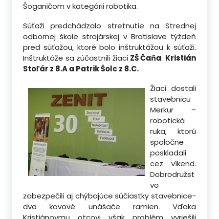
Šoganičom v kategórii robotika.
Súťaži predchádzalo stretnutie na Strednej
odbornej škole strojárskej v Bratislave týždeň
pred súťažou, ktoré bolo inštruktážou k súťaži.
Inštruktáže sa zúčastnili žiaci
ZŠ Čaňa
:
Kristián
Stoľár z 8.A a Patrik Šolc z 8.C.
Žiaci dostali
stavebnicu
Merkur –
robotická
ruka, ktorú
spoločne
poskladali
cez víkend.
Dobrodružst
vo
zabezpečili aj chýbajúce súčiastky stavebnice-
dva kovové unášače ramien. Vďaka
Kristiánovmu otcovi však problém vyriešili