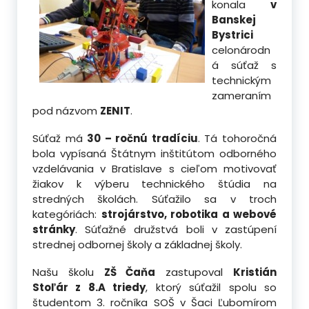
konala
v
Banskej
Bystrici
celonárodn
á súťaž s
technickým
zameraním
pod názvom
ZENIT
.
Súťaž má
30 – ročnú tradíciu
. Tá tohoročná
bola vypísaná Štátnym inštitútom odborného
vzdelávania v Bratislave s cieľom motivovať
žiakov k výberu technického štúdia na
stredných školách.
Súťažilo sa v troch
kategóriách:
strojárstvo, robotika a webové
stránky
. Súťažné družstvá boli v zastúpení
strednej odbornej školy a základnej školy.
Našu školu
ZŠ Čaňa
zastupoval
Kristián
Stoľár z 8.A triedy
, ktorý súťažil spolu so
študentom 3. ročníka SOŠ v Šaci Ľubomírom