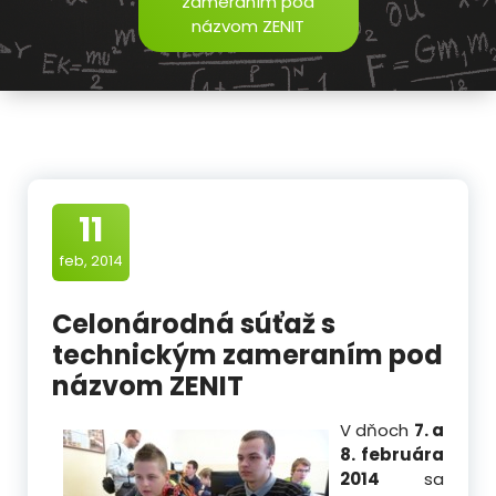
zameraním pod
názvom ZENIT
11
feb, 2014
Celonárodná súťaž s
technickým zameraním pod
názvom ZENIT
V dňoch
7. a
8. februára
2014
sa