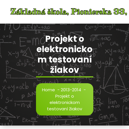
Skip
to
content
Projekt o
elektronicko
m testovaní
žiakov
Home
-
2013-2014
-
Projekt o
elektronickom
testovaní žiakov