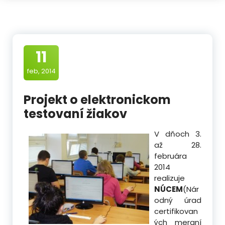
11
feb, 2014
Projekt o elektronickom
testovaní žiakov
V dňoch 3.
až 28.
februára
2014
realizuje
NÚCEM
(Nár
odný úrad
certifikovan
ých meraní