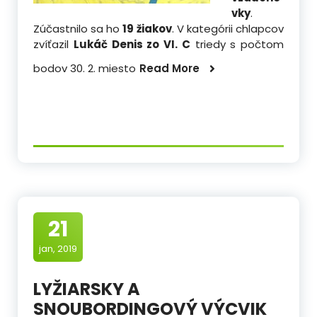
vky
.
Zúčastnilo sa ho
19 žiakov
. V kategórii chlapcov
zvíťazil
Lukáč Denis zo VI. C
triedy s počtom
bodov 30. 2. miesto
Read More
21
jan, 2019
LYŽIARSKY A
SNOUBORDINGOVÝ VÝCVIK