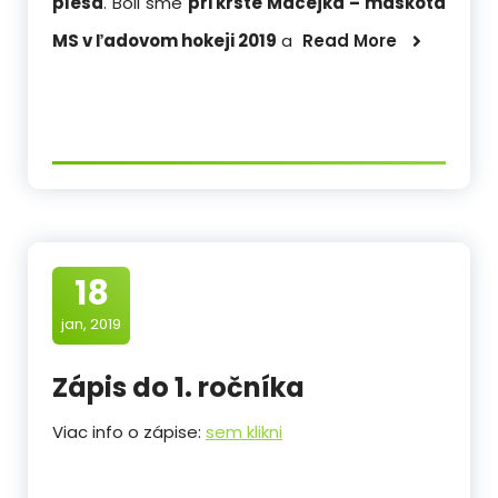
plesa
. Boli sme
pri krste Macejka – maskota
MS v ľadovom hokeji 2019
a
Read More
18
jan, 2019
Zápis do 1. ročníka
Viac info o zápise:
sem klikni