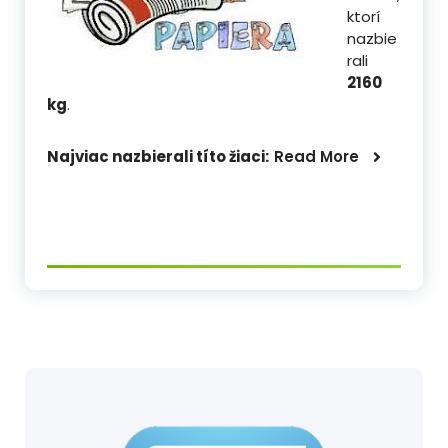
ktorí
nazbie
rali
2160
kg
.
Najviac nazbierali títo žiaci:
Read More