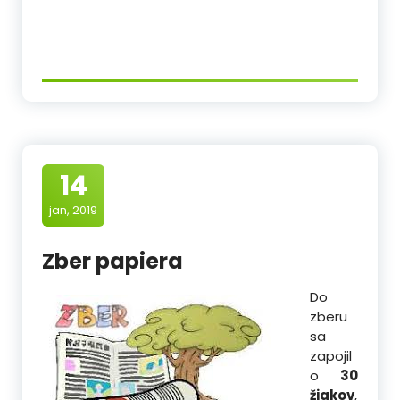
14
jan, 2019
Zber papiera
Do
zberu
sa
zapojil
o
30
žiakov
,