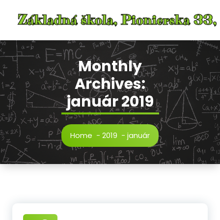
Skip
to
content
Monthly
Archives:
január 2019
Home
-
2019
-
január