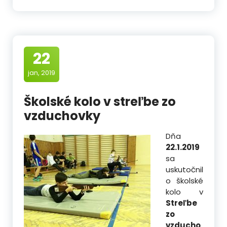
22
jan, 2019
Školské kolo v streľbe zo
vzduchovky
Dňa
22.1.2019
sa
uskutočnil
o školské
kolo v
Streľbe
zo
vzducho