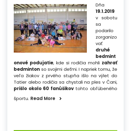
Dňa
19.1.2019
v sobotu
sa
podarilo
zorganizo
vať
druhé
bedmint
onové podujatie
, kde si rodičia mohli
zahrať
bedminton
so svojimi deťmi. I napriek tomu, že
veľa žiakov z prvého stupňa išlo na výlet do
Tatier alebo rodičia sa chystali na ples v Čani,
prišlo okolo 60 fanúšikov
tohto obľúbeného
športu.
Read More