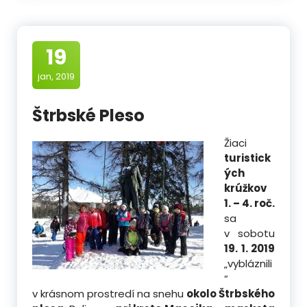
19
jan, 2019
Štrbské Pleso
Žiaci
turistick
ých
krúžkov
1. – 4. roč.
sa
v sobotu
19. 1. 2019
„vybláznili
“
v krásnom prostredí na snehu
okolo Štrbského