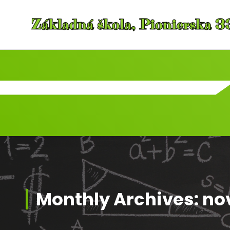
Skip
to
content
Monthly Archives: no