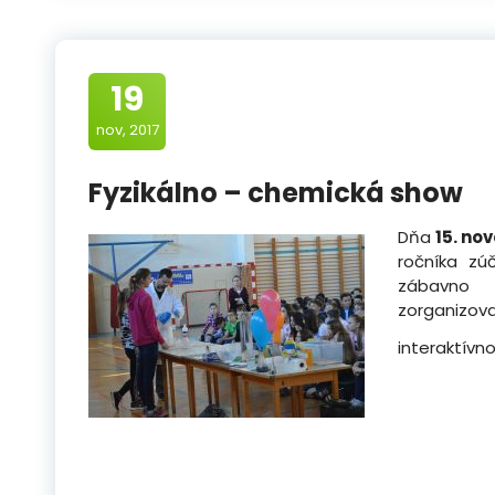
19
nov, 2017
Fyzikálno – chemická show
Dňa
15. no
ročníka zúč
zábavno –
zorganizov
interaktívno