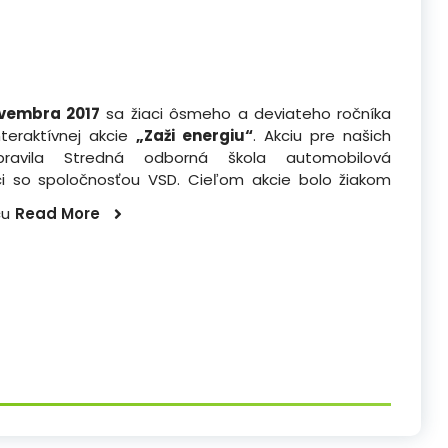
ovembra 2017
sa žiaci ôsmeho a deviateho ročníka
interaktívnej akcie
„Zaži energiu“
. Akciu pre našich
ipravila Stredná odborná škola automobilová
ci so spoločnosťou VSD. Cieľom akcie bolo žiakom
ácu
Read More