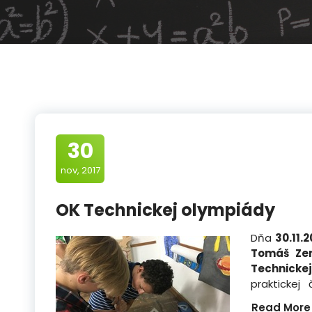
30
nov, 2017
OK Technickej olympiády
Dňa
30.11.2
Tomáš Ze
Technicke
praktickej
Read More