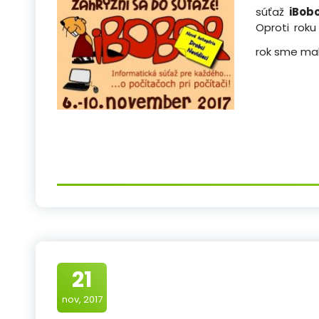
súťaž
iBob
Oproti roku
rok sme ma
21
nov, 2017