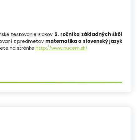
nské testovanie žiakov
5. ročníka základných škôl
stovaní z predmetov
matematika a slovenský jazyk
dete na stránke
http://www.nucem.sk/