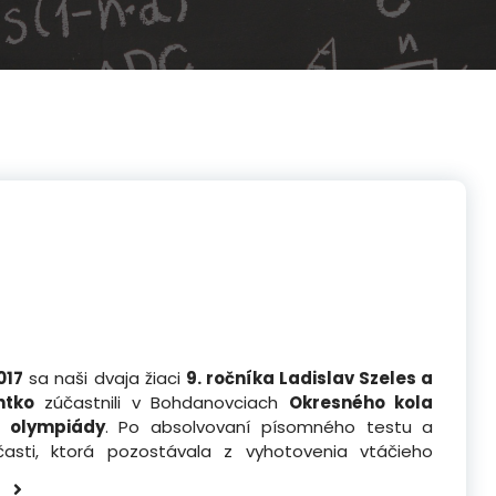
017
sa naši dvaja žiaci
9. ročníka Ladislav Szeles a
ntko
zúčastnili v Bohdanovciach
Okresného kola
j olympiády
. Po absolvovaní písomného testu a
 časti, ktorá pozostávala z vyhotovenia vtáčieho