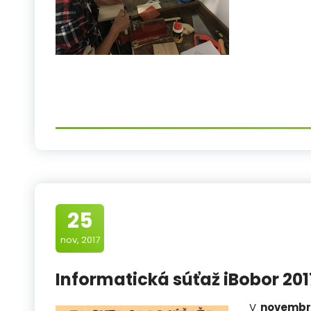
25
nov, 2017
Informatická súťaž iBobor 201
V
novembri