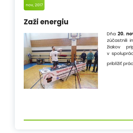
nov, 2017
Zaži energiu
Dňa
20. n
zúčastnili 
žiakov pr
v spoluprá
priblížiť pr