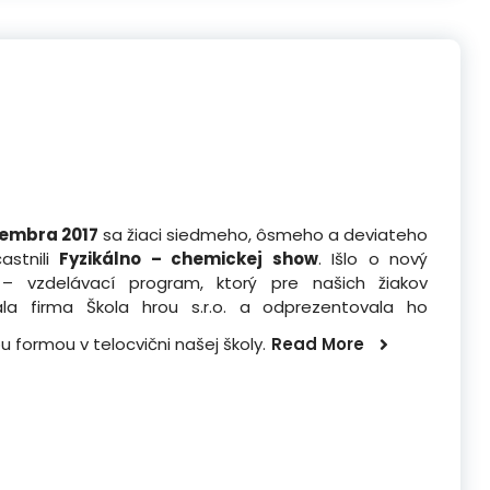
vembra 2017
sa žiaci siedmeho, ôsmeho a deviateho
astnili
Fyzikálno – chemickej show
. Išlo o nový
 vzdelávací program, ktorý pre našich žiakov
ala firma Škola hrou s.r.o. a odprezentovala ho
u formou v telocvični našej školy.
Read More