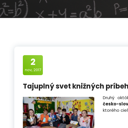
2
nov, 2017
Tajuplný svet knižných príbe
Druhý októ
česko-slov
ktorého cie