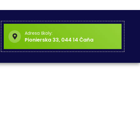
Adresa školy:
Pionierska 33, 044 14 Čaňa