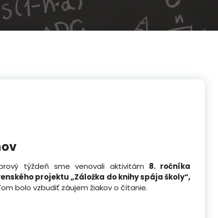
hov
brový týždeň sme venovali aktivitám
8. ročníka
enského projektu „Záložka do knihy spája školy“,
ľom bolo vzbudiť záujem žiakov o čítanie.