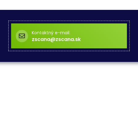
Kontaktný e-mail:
zscana@zscana.sk