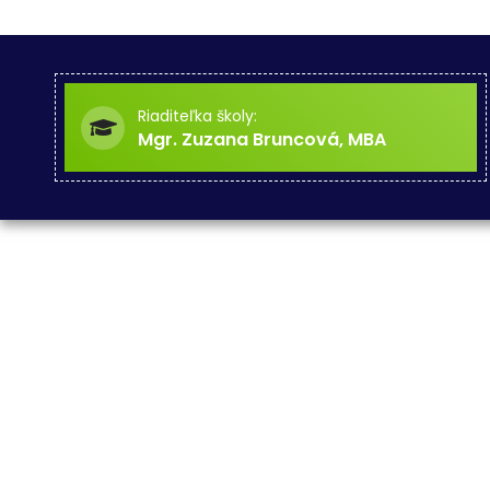
Riaditeľka školy:
Mgr. Zuzana Bruncová, MBA