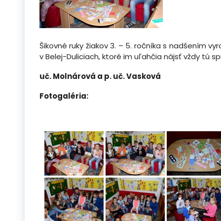
Šikovné ruky žiakov 3. – 5. ročníka s nadšením vyro
v Belej-Duliciach, ktoré im uľahčia nájsť vždy tú 
uč. Molnárová a p. uč. Vasková
Fotogaléria: