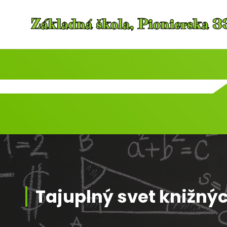
Skip
to
content
Tajuplný svet knižný