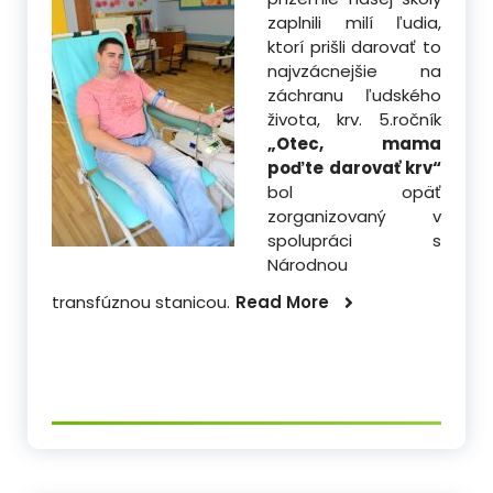
zaplnili milí ľudia,
ktorí prišli darovať to
najvzácnejšie na
záchranu ľudského
života, krv. 5.ročník
„Otec, mama
poďte darovať krv“
bol opäť
zorganizovaný v
spolupráci s
Národnou
transfúznou stanicou.
Read More