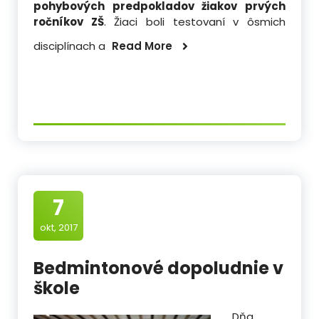
pohybových predpokladov žiakov prvých
ročníkov ZŠ
. Žiaci boli testovaní v ôsmich
disciplínach a
Read More
7
okt, 2017
Bedmintonové dopoludnie v
škole
Dňa