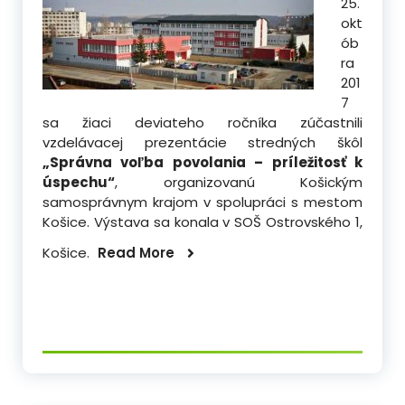
25.
okt
ób
ra
201
7
sa žiaci deviateho ročníka zúčastnili
vzdelávacej prezentácie stredných škôl
„Správna voľba povolania – príležitosť k
úspechu“
, organizovanú Košickým
samosprávnym krajom v spolupráci s mestom
Košice. Výstava sa konala v SOŠ Ostrovského 1,
Košice.
Read More