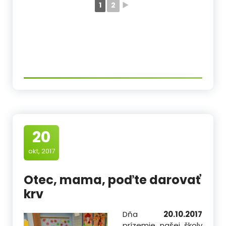
1
2
►
20
okt, 2017
Otec, mama, poďte darovať
krv
Dňa
20.10.2017
prízemie našej školy