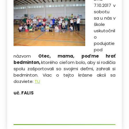
7.10.2017 v
sobotu
sa u nás v
škole
uskutočnil
o
podujatie
pod
názvom
Otec, mama, poďme hrať
bedminton,
ktorého cieľom bolo, aby si rodičia
spolu zašportovali so svojimi deťmi, zahrali si
bedminton. Viac o tejto krásne akcii sa
dozviete:
TU
uč. FALIS