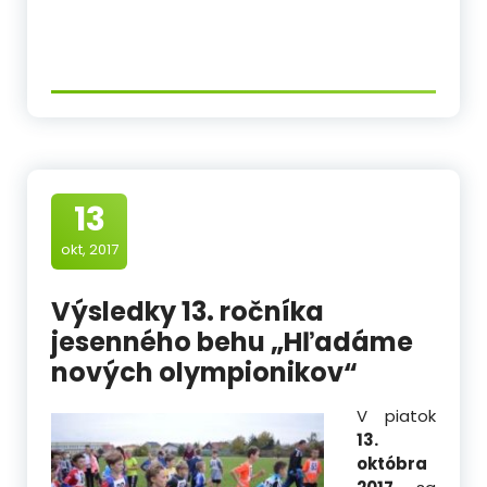
13
okt, 2017
Výsledky 13. ročníka
jesenného behu „Hľadáme
nových olympionikov“
V piatok
13.
októbra