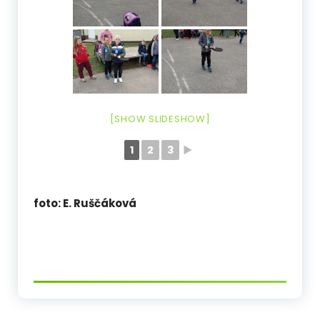
[SHOW SLIDESHOW]
1
2
3
►
foto: E. Ruščáková