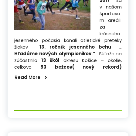
2017
sa
v našom
športovo
m areáli
za
krásneho
jesenného počasia konali atletické preteky
žiakov –
13. ročník jesenného behu „
Hľadáme nových olympionikov.“
Súťaže sa
zúčastnilo
13 škôl
okresu Košice – okolie,
celkovo
53 bežcov( nový rekord)
Read More