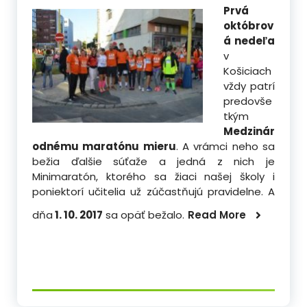
Prvá
októbrov
á nedeľa
v
Košiciach
vždy patrí
predovše
tkým
Medzinár
odnému maratónu mieru
. A vrámci neho sa
bežia ďalšie súťaže a jedná z nich je
Minimaratón, ktorého sa žiaci našej školy i
poniektorí učitelia už zúčastňujú pravidelne. A
dňa
1. 10. 2017
sa opäť bežalo.
Read More