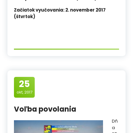
Začiatok vyučovania: 2. november 2017
(štvrtok)
25
okt, 2017
Voľba povolania
Dň
a