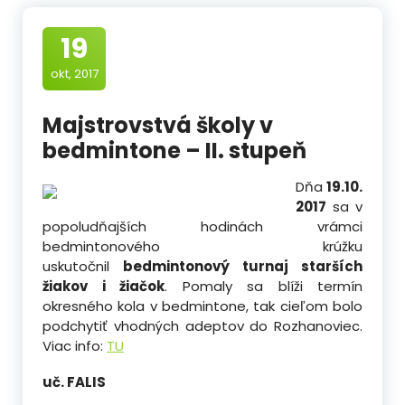
19
okt, 2017
Majstrovstvá školy v
bedmintone – II. stupeň
Dňa
19.10.
2017
sa v
popoludňajších hodinách vrámci
bedmintonového krúžku
uskutočnil
bedmintonový turnaj starších
žiakov i žiačok
. Pomaly sa blíži termín
okresného kola v bedmintone, tak cieľom bolo
podchytiť vhodných adeptov do Rozhanoviec.
Viac info:
TU
uč. FALIS