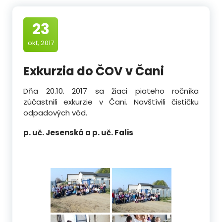
23
okt, 2017
Exkurzia do ČOV v Čani
Dňa 20.10. 2017 sa žiaci piateho ročníka
zúčastnili exkurzie v Čani. Navštívili čističku
odpadových vôd.
p. uč. Jesenská a p. uč. Falis