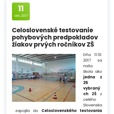
11
okt, 2017
Celoslovenské testovanie
pohybových predpokladov
žiakov prvých ročníkov ZŠ
Dňa 11.10.
2017 sa
naša
škola ako
jedna z
25
vybraný
ch ZŠ
z
celého
Slovenska
zapojila do
Celoslovenského testovania