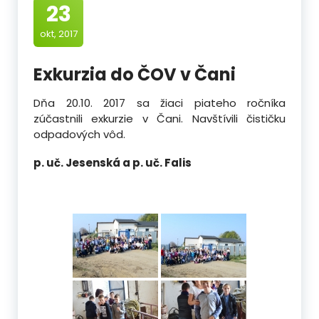
23
okt, 2017
Exkurzia do ČOV v Čani
Dňa 20.10. 2017 sa žiaci piateho ročníka
zúčastnili exkurzie v Čani. Navštívili čističku
odpadových vôd.
p. uč. Jesenská a p. uč. Falis