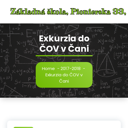
Skip
to
content
Exkurzia do
ČOV v Čani
Home
-
2017-2018
-
Exkurzia do ČOV v
Čani