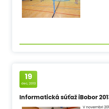
19
dec, 2013
Informatická súťaž iBobor 201
V novembri 201