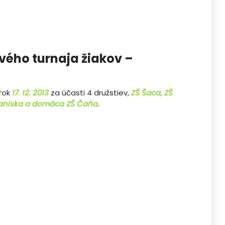
vého turnaja žiakov –
orok
17. 12. 2013
za účasti 4 družstiev,
ZŠ Šaca, ZŠ
Haniska a domáca
ZŠ Čaňa
.