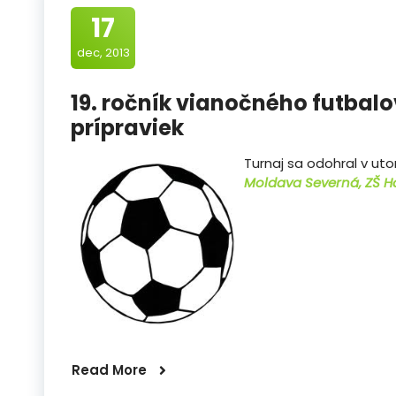
17
dec, 2013
19. ročník vianočného futbalo
prípraviek
Turnaj sa odohral v ut
Moldava Severná, ZŠ 
Read More