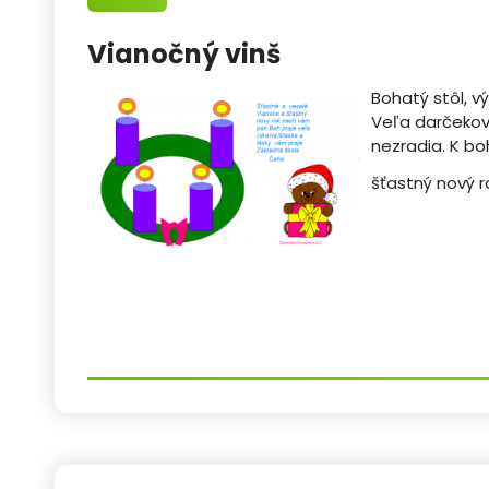
Vianočný vinš
Bohatý stôl, 
Veľa darčekov,
nezradia. K bo
šťastný nový 