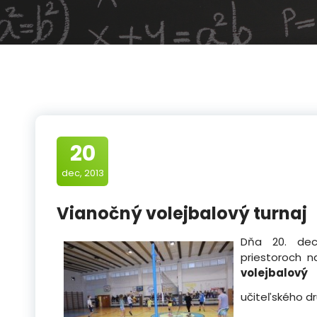
20
dec, 2013
Vianočný volejbalový turnaj
Dňa 20. dec
priestoroch n
volejbalový 
učiteľského dr