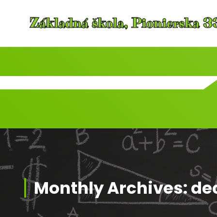
Skip
to
content
Monthly Archives: d