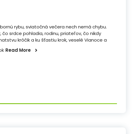
výbornú rybu, sviatočná večera nech nemá chybu.
 čo srdce pohladia, rodinu, priateľov, čo nikdy
hatstvu krôčik a ku šťastiu krok, veselé Vianoce a
rok
Read More