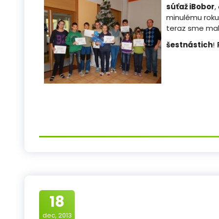
súťaž iBobor
,
minulému roku 
teraz sme mal
šestnástich
!
18
dec, 2013