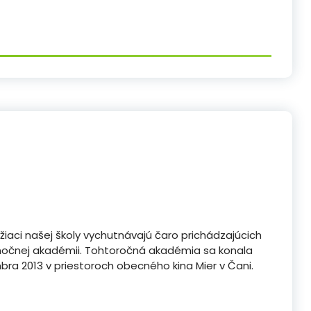
žiaci našej školy vychutnávajú čaro prichádzajúcich
nočnej akadémii. Tohtoročná akadémia sa konala
ra 2013 v priestoroch obecného kina Mier v Čani.