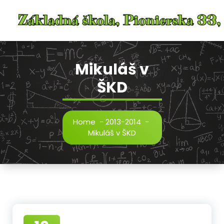
Skip
to
content
Mikuláš v
ŠKD
Home
-
2013-2014
-
Mikuláš v ŠKD