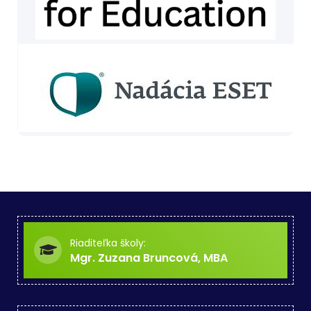
Riaditeľka školy:
Mgr. Zuzana Bruncová, MBA