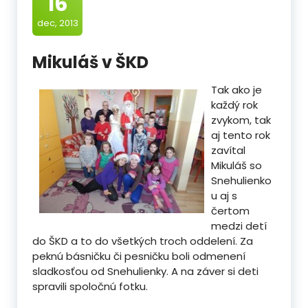
16
dec, 2013
Mikuláš v ŠKD
Tak ako je
každý rok
zvykom, tak
aj tento rok
zavítal
Mikuláš so
Snehulienko
u aj s
čertom
medzi detí
do ŠKD a to do všetkých troch oddelení. Za
peknú básničku či pesničku boli odmenení
sladkosťou od Snehulienky.
A na záver si deti
spravili spoločnú fotku.