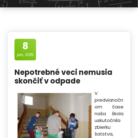
8
jan, 2015
Nepotrebné veci nemusia
skončiť v odpade
V
predvianočn
om čase
naša škola
uskutočnila
zbierku
šatstva,