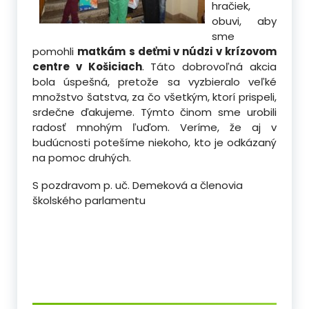
hračiek,
obuvi, aby
sme
pomohli
matkám s deťmi v núdzi v krízovom
centre v Košiciach
. Táto dobrovoľná akcia
bola úspešná, pretože sa vyzbieralo veľké
množstvo šatstva, za čo všetkým, ktorí prispeli,
srdečne ďakujeme.
Týmto činom sme urobili
radosť mnohým ľuďom. Veríme, že aj v
budúcnosti potešíme niekoho, kto je odkázaný
na pomoc druhých.
S pozdravom p. uč. Demeková a členovia
školského parlamentu