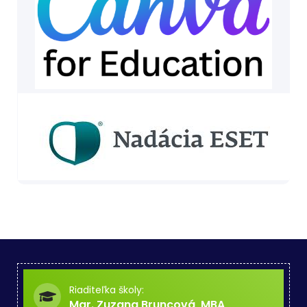
Riaditeľka školy:
Mgr. Zuzana Bruncová, MBA