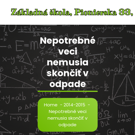
Skip
to
content
Nepotrebné
veci
nemusia
skončiť v
odpade
Home
-
2014-2015
-
Nepotrebné veci
nemusia skončiť v
odpade