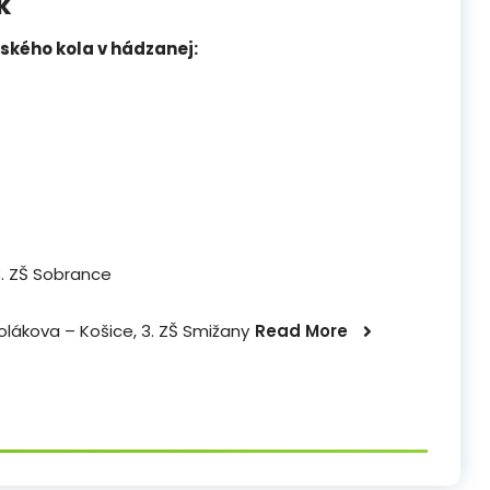
k
jského kola v hádzanej:
 3. ZŠ Sobrance
nolákova – Košice, 3. ZŠ Smižany
Read More