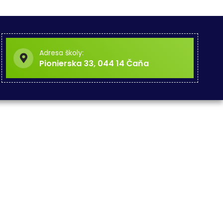
Adresa školy:
Pionierska 33, 044 14 Čaňa