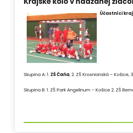
Krajské kolo v hádzanej žiačo
Účastníci kra
Skupina A: 1.
ZŠ Čaňa
, 2. ZŠ Krosnianská – Košice,
Skupina B: 1. ZŠ Park Angelinum – Košice 2. ZŠ Ber