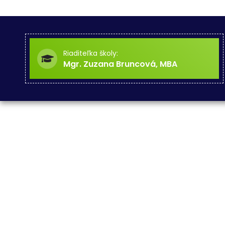
Riaditeľka školy:
Mgr. Zuzana Bruncová, MBA