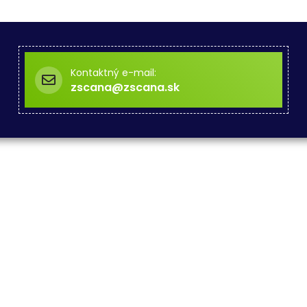
Kontaktný e-mail:
zscana@zscana.sk