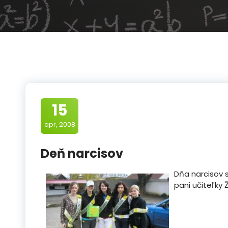
15
apr, 2008
Deň narcisov
Dňa narcisov s
pani učiteľky 