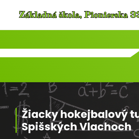
Skip
to
content
Žiacky hokejbalový tu
Spišských Vlachoch