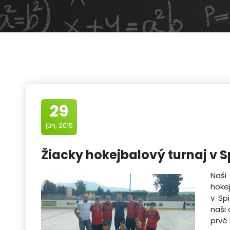
29
jún, 2015
Žiacky hokejbalový turnaj v 
Naš
hoke
v Sp
naši 
prvé