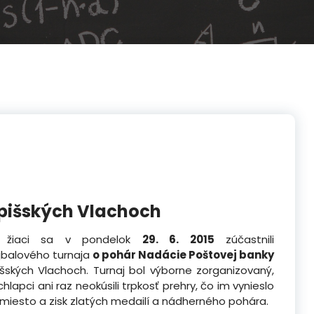
Spišských Vlachoch
i žiaci sa v pondelok
29. 6. 2015
zúčastnili
jbalového turnaja
o pohár Nadácie Poštovej banky
išských Vlachoch. Turnaj bol výborne zorganizovaný,
chlapci ani raz neokúsili
trpkosť prehry, čo im vynieslo
 miesto a zisk zlatých medailí a nádherného pohára.