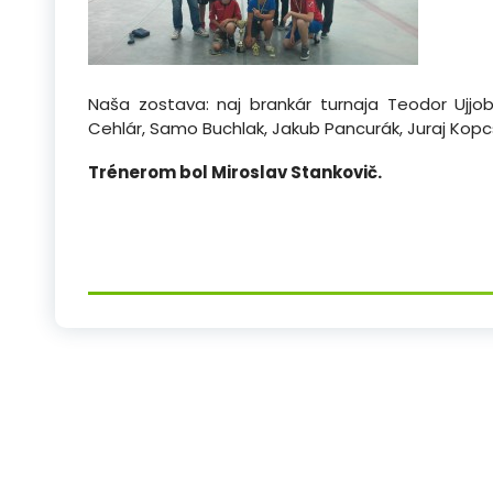
Naša zostava: naj brankár turnaja Teodor Ujj
Cehlár, Samo Buchlak, Jakub Pancurák, Juraj Kopcs
Trénerom bol Miroslav Stankovič.