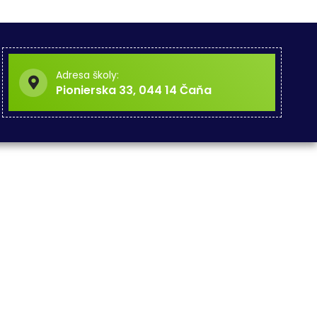
Adresa školy:
Pionierska 33, 044 14 Čaňa