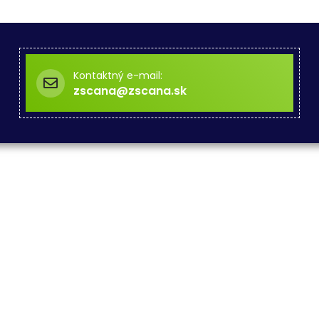
Kontaktný e-mail:
zscana@zscana.sk