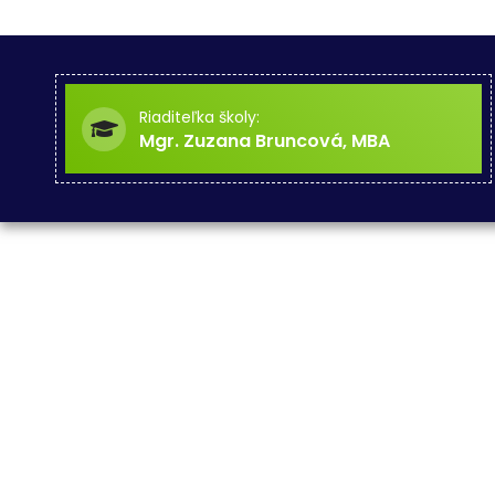
Riaditeľka školy:
Mgr. Zuzana Bruncová, MBA