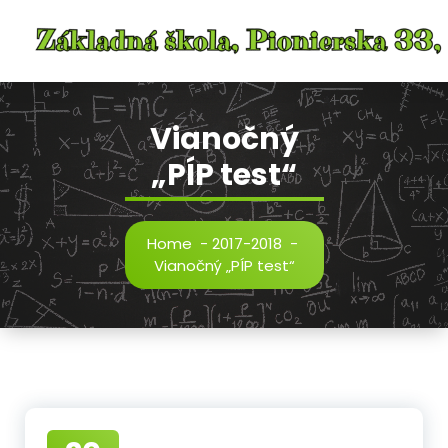
Skip
to
content
Vianočný
„PÍP test“
Home
-
2017-2018
-
Vianočný „PÍP test“