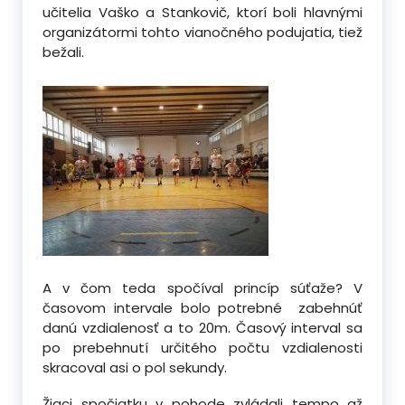
učitelia Vaško a Stankovič, ktorí boli hlavnými
organizátormi tohto vianočného podujatia, tiež
bežali.
A v čom teda spočíval princíp súťaže?
V
časovom intervale bolo potrebné zabehnúť
danú vzdialenosť a to 20m. Časový interval sa
po prebehnutí určitého počtu vzdialenosti
skracoval asi o pol sekundy.
Žiaci spočiatku v pohode zvládali tempo až