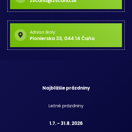
zscana@zscana.sk
Adresa školy:
Pionierska 33, 044 14 Čaňa
Najbližšie prázdniny
Letné prázdniny
1.7. - 31.8. 2026