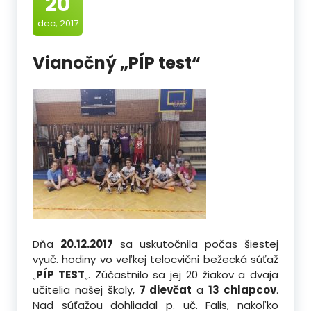
20
dec, 2017
Vianočný „PÍP test“
Dňa
20.12.2017
sa uskutočnila počas šiestej
vyuč. hodiny vo veľkej telocvični bežecká súťaž
„
PÍP TEST
„. Zúčastnilo sa jej 20 žiakov a dvaja
učitelia našej školy,
7 dievčat
a
13 chlapcov
.
Nad súťažou dohliadal
p. uč. Falis, nakoľko