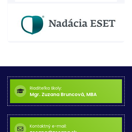
Riaditeľka školy:
Mgr. Zuzana Bruncová, MBA
Kontaktný e-mail: