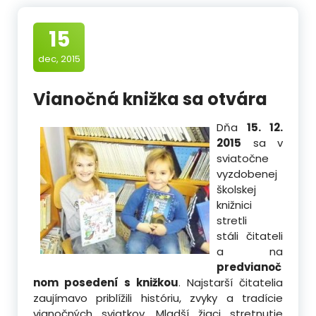
15
dec, 2015
Vianočná knižka sa otvára
Dňa
15. 12.
2015
sa v
sviatočne
vyzdobenej
školskej
knižnici
stretli
stáli čitateli
a na
predvianoč
nom posedení s knižkou
. Najstarší čitatelia
zaujímavo priblížili históriu, zvyky a tradície
vianočných sviatkov. Mladší žiaci
stretnutie