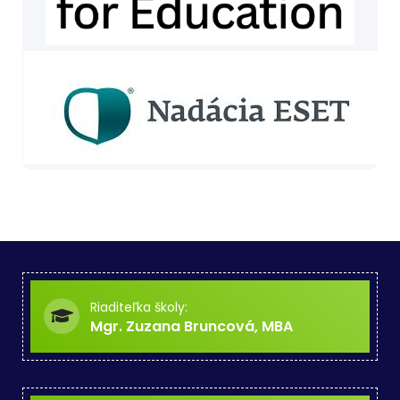
Riaditeľka školy:
Mgr. Zuzana Bruncová, MBA