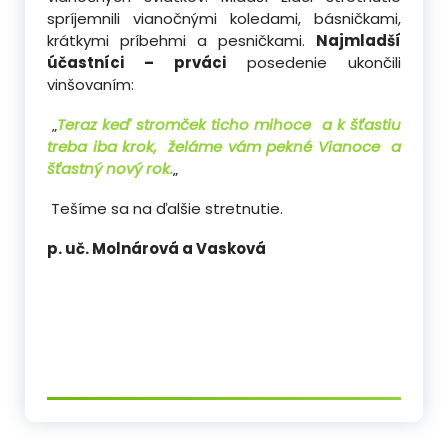
spríjemnili vianočnými koledami, básničkami,
krátkymi príbehmi a pesničkami.
Najmladší
účastníci – prváci
posedenie ukončili
vinšovaním:
„
Teraz keď stromček ticho mihoce a k šťastiu
treba iba krok, želáme vám pekné Vianoce a
šťastný nový rok.
„
Tešíme sa na ďalšie stretnutie.
p. uč. Molnárová a Vasková