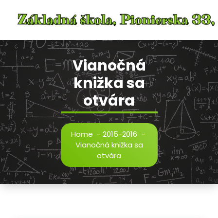
Skip
to
content
Vianočná
knižka sa
otvára
Home
-
2015-2016
-
Vianočná knižka sa
otvára