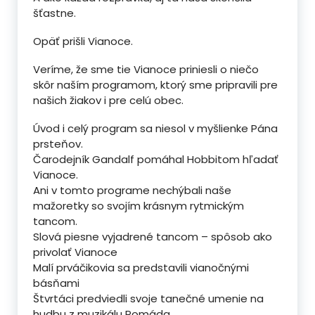
šťastne.
Opäť prišli Vianoce.
Veríme, že sme tie Vianoce priniesli o niečo
skôr naším programom, ktorý sme pripravili pre
našich žiakov i pre celú obec.
Úvod i celý program sa niesol v myšlienke Pána
prsteňov.
Čarodejník Gandalf pomáhal Hobbitom hľadať
Vianoce.
Ani v tomto programe nechýbali naše
mažoretky so svojím krásnym rytmickým
tancom.
Slová piesne vyjadrené tancom – spôsob ako
privolať Vianoce
Malí prváčikovia sa predstavili vianočnými
básňami
Štvrtáci predviedli svoje tanečné umenie na
hudbu z muzikálu Pomáda