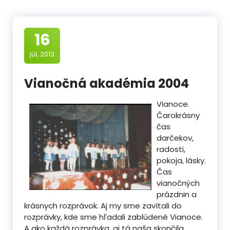
16
júl, 2013
Vianočná akadémia 2004
Vianoce.
Čarokrásny
čas
darčekov,
radosti,
pokoja, lásky.
Čas
vianočných
prázdnin a
krásnych rozprávok. Aj my sme zavítali do
rozprávky, kde sme hľadali zablúdené Vianoce.
A ako každá rozprávka, aj tá naša skončila