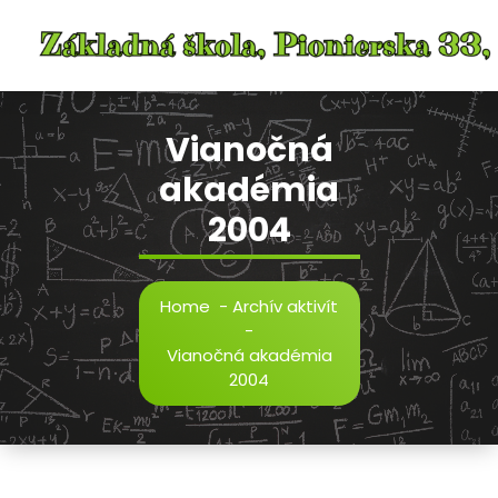
Skip
to
content
Vianočná
akadémia
2004
Home
-
Archív aktivít
-
Vianočná akadémia
2004