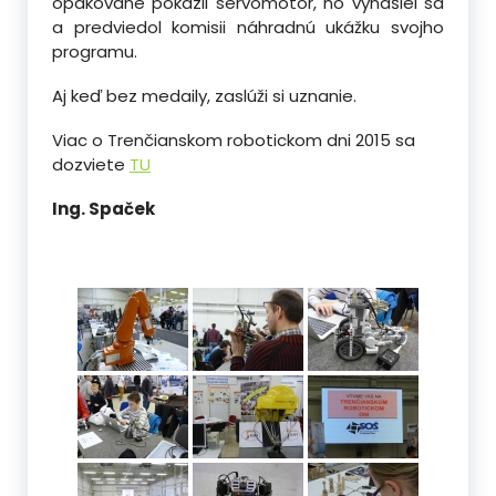
opakovane pokazil servomotor, no vynašiel sa
a predviedol komisii náhradnú ukážku svojho
programu.
Aj keď bez medaily, zaslúži si uznanie.
Viac o Trenčianskom robotickom dni 2015 sa
dozviete
TU
Ing. Spaček