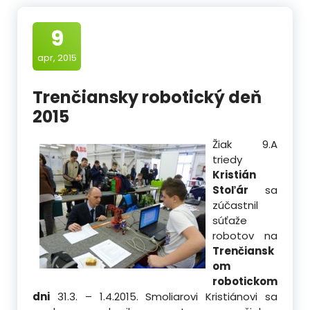
9
apr, 2015
Trenčiansky robotický deň
2015
Žiak 9.A
triedy
Kristián
Stoľár
sa
zúčastnil
súťaže
robotov na
Trenčiansk
om
robotickom
dni
31.3. – 1.4.2015. Smoliarovi Kristiánovi sa