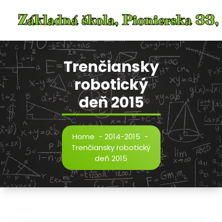
Skip
to
content
Trenčiansky
robotický
deň 2015
Home
-
2014-2015
-
Trenčiansky robotický
deň 2015