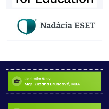
Riaditeľka školy:
Mgr. Zuzana Bruncová, MBA