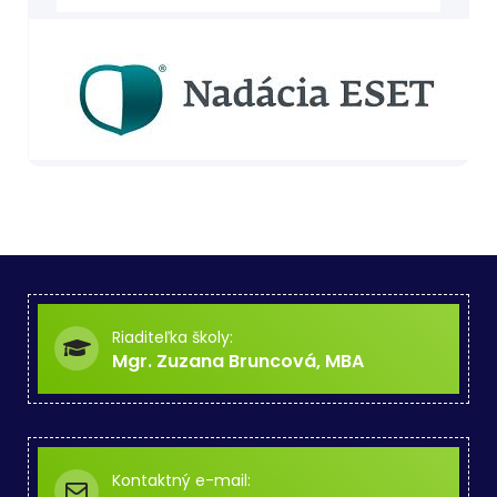
Riaditeľka školy:
Mgr. Zuzana Bruncová, MBA
Kontaktný e-mail: