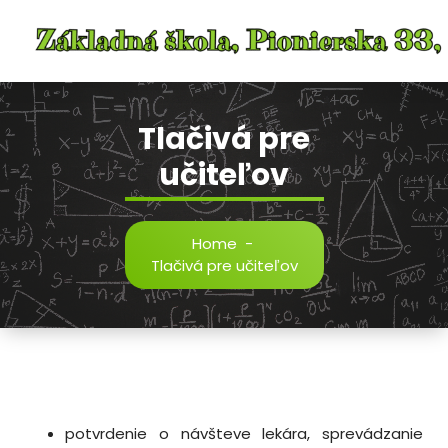
Skip
to
content
Tlačivá pre
učiteľov
Home
-
Tlačivá pre učiteľov
potvrdenie o návšteve lekára, sprevádzanie