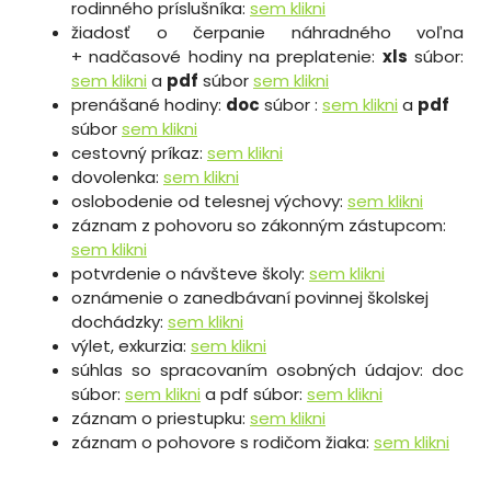
rodinného príslušníka:
sem klikni
žiadosť o čerpanie náhradného voľna
+ nadčasové hodiny na preplatenie:
xls
súbor:
sem klikni
a
pdf
súbor
sem klikni
prenášané hodiny:
doc
súbor :
sem klikni
a
pdf
súbor
sem klikni
cestovný príkaz:
sem klikni
dovolenka:
sem klikni
oslobodenie od telesnej výchovy:
sem klikni
záznam z pohovoru so zákonným zástupcom:
sem klikni
potvrdenie o návšteve školy:
sem klikni
oznámenie o zanedbávaní povinnej školskej
dochádzky:
sem klikni
výlet, exkurzia:
sem klikni
súhlas so spracovaním osobných údajov: doc
súbor:
sem klikni
a pdf súbor:
sem klikni
záznam o priestupku:
sem klikni
záznam o pohovore s rodičom žiaka:
sem klikni