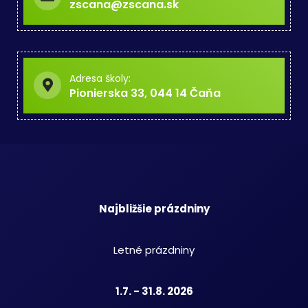
zscana@zscana.sk
Adresa školy:
Pionierska 33, 044 14 Čaňa
Najbližšie prázdniny
Letné prázdniny
1.7. - 31.8. 2026