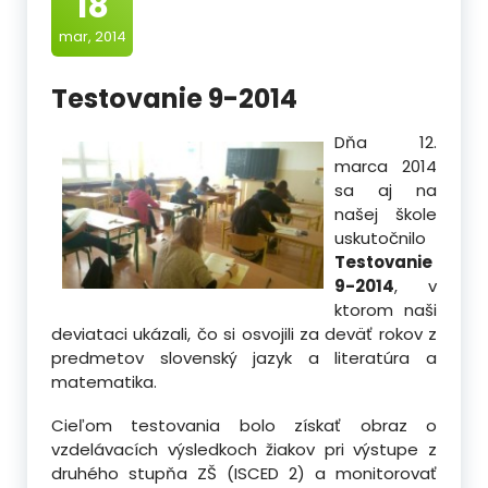
18
mar, 2014
Testovanie 9-2014
Dňa 12.
marca 2014
sa aj na
našej škole
uskutočnilo
Testovanie
9-2014
, v
ktorom naši
deviataci ukázali, čo si osvojili za deväť rokov z
predmetov slovenský jazyk a literatúra a
matematika.
Cieľom testovania bolo získať obraz o
vzdelávacích výsledkoch žiakov pri výstupe z
druhého stupňa ZŠ (ISCED 2) a monitorovať