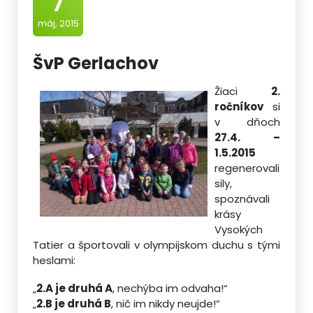
7
máj, 2015
ŠvP Gerlachov
Žiaci
2.
ročníkov
si
v dňoch
27.4. –
1.5.2015
regenerovali
sily,
spoznávali
krásy
Vysokých
Tatier a športovali v olympijskom duchu s tými
heslami:
„
2.A je druhá A
, nechýba im odvaha!“
„
2.B je druhá B
, nič im nikdy neujde!“