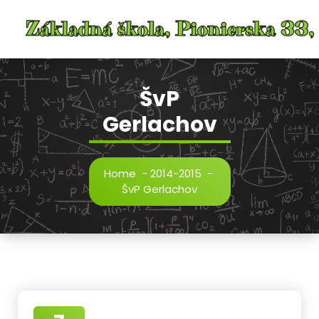
Skip
to
content
ŠvP
Gerlachov
Home
-
2014-2015
-
ŠvP Gerlachov