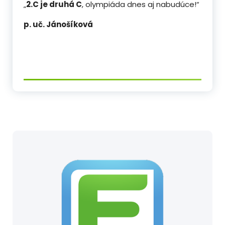
„
2.C je druhá C
, olympiáda dnes aj nabudúce!“
p. uč. Jánošíková