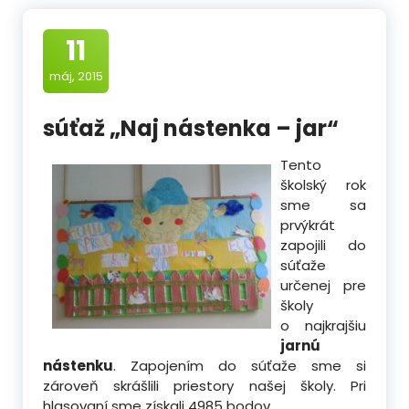
11
máj, 2015
súťaž „Naj nástenka – jar“
Tento
školský rok
sme sa
prvýkrát
zapojili do
súťaže
určenej pre
školy
o najkrajšiu
jarnú
nástenku
. Zapojením do súťaže sme si
zároveň skrášlili priestory našej školy. Pri
hlasovaní sme získali 4985 bodov.