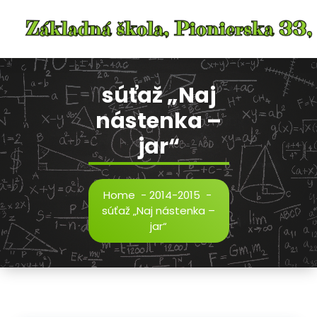
Skip
to
content
súťaž „Naj
nástenka –
jar“
Home
-
2014-2015
-
súťaž „Naj nástenka –
jar“