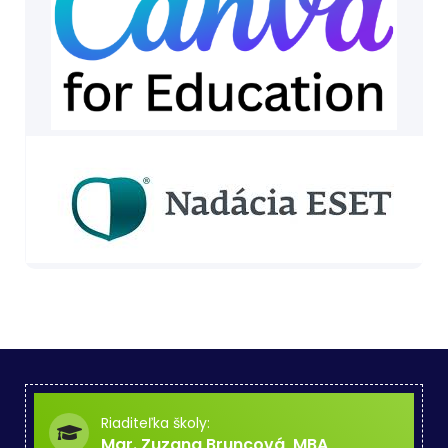
Riaditeľka školy:
Mgr. Zuzana Bruncová, MBA