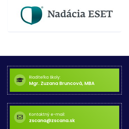
Riaditeľka školy:
Mgr. Zuzana Bruncová, MBA
Kontaktný e-mail:
zscana@zscana.sk