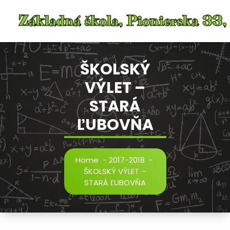
Skip
to
content
ŠKOLSKÝ
VÝLET –
STARÁ
ĽUBOVŇA
Home
-
2017-2018
-
ŠKOLSKÝ VÝLET –
STARÁ ĽUBOVŇA