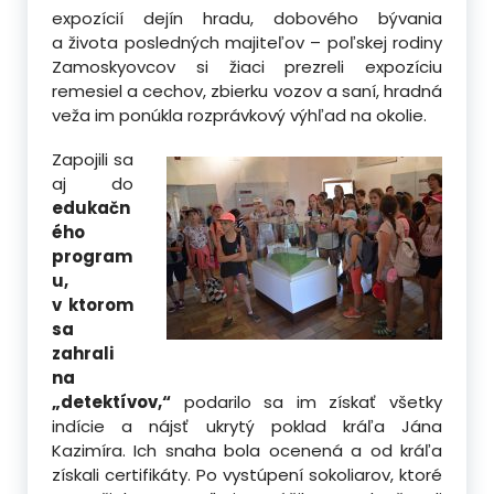
expozícií dejín hradu, dobového bývania
a života posledných majiteľov – poľskej rodiny
Zamoskyovcov si žiaci
prezreli expozíciu
remesiel a cechov, zbierku vozov a saní, hradná
veža im ponúkla rozprávkový výhľad na okolie.
Zapojili sa
aj do
edukačn
ého
program
u,
v ktorom
sa
zahrali
na
„detektívov,“
podarilo sa im získať všetky
indície a nájsť ukrytý poklad kráľa Jána
Kazimíra. Ich snaha bola ocenená a od kráľa
získali certifikáty. Po vystúpení sokoliarov, ktoré