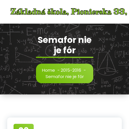
Skip
to
content
Semafor nie
je fór
Home
-
2015-2016
-
Semafor nie je fór