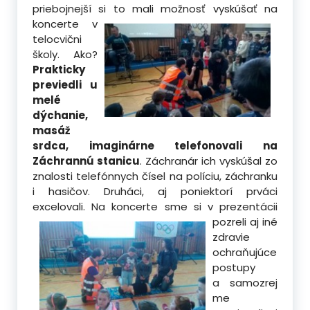
priebojnejší si to mali
možnosť vyskúšať na
koncerte v
telocvični
školy. Ako?
Prakticky
previedli u
melé
dýchanie,
masáž
srdca, imaginárne telefonovali na
Záchrannú stanicu
. Záchranár ich vyskúšal zo
znalosti telefónnych čísel na políciu, záchranku
i hasičov. Druháci, aj poniektorí prváci
excelovali. Na koncerte sme si v
prezentácii
pozreli aj iné
zdravie
ochraňujúce
postupy
a samozrej
me