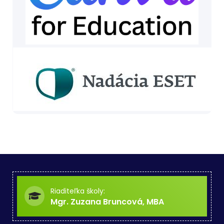
Riaditeľka školy:
Mgr. Zuzana Bruncová, MBA