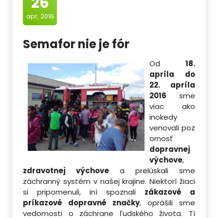
26
apr, 2016
Semafor nie je fór
Od
18.
apríla do
22. apríla
2016
sme
viac ako
inokedy
venovali poz
ornosť
dopravnej
výchove
,
zdravotnej výchove
a prelúskali sme
záchranný systém v našej krajine. Niektorí žiaci
si pripomenuli, iní spoznali
zákazové a
príkazové dopravné značky
,
oprášili sme
vedomosti o záchrane ľudského života. Tí