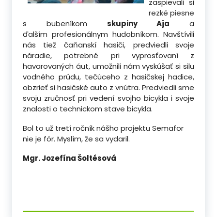
zaspievali si
rezké piesne
s bubeníkom
skupiny Aja
a
ďalším profesionálnym hudobníkom. Navštívili
nás tiež čaňanskí hasiči, predviedli svoje
náradie, potrebné pri vyprosťovaní z
havarovaných áut, umožnili nám vyskúšať si silu
vodného prúdu, tečúceho z hasičskej hadice,
obzrieť si hasičské auto z vnútra. Predviedli sme
svoju zručnosť pri vedení svojho bicykla i svoje
znalosti o technickom stave bicykla.
Bol to už tretí ročník nášho projektu Semafor
nie je fór. Myslím, že sa vydaril.
Mgr. Jozefína Šoltésová