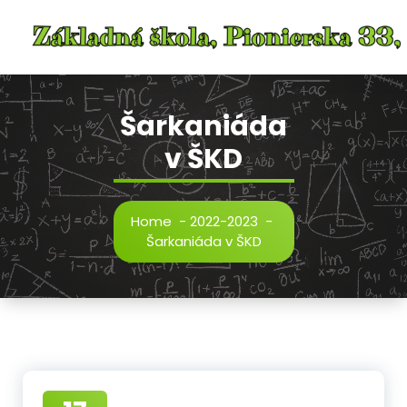
Skip
to
content
Šarkaniáda
v ŠKD
Home
-
2022-2023
-
Šarkaniáda v ŠKD