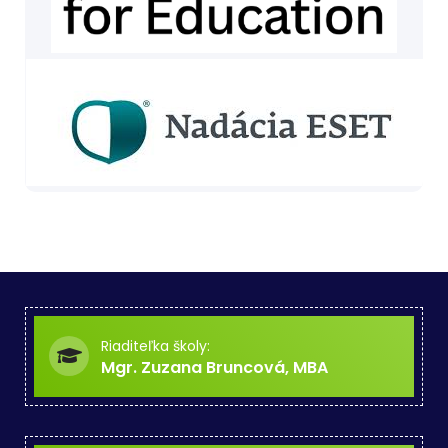
Riaditeľka školy:
Mgr. Zuzana Bruncová, MBA