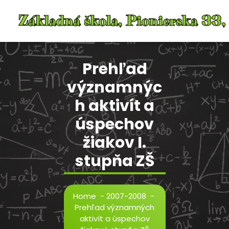
Skip
to
content
Prehľad
významnýc
h aktivít a
úspechov
žiakov I.
stupňa ZŠ
Home
-
2007-2008
-
Prehľad významných
aktivít a úspechov