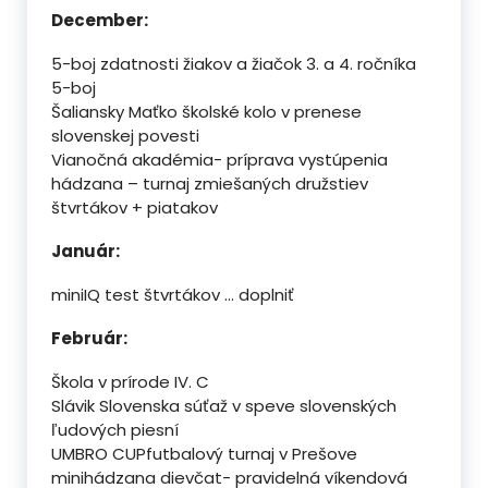
December:
5-boj zdatnosti žiakov a žiačok 3. a 4. ročníka
5-boj
Šaliansky Maťko školské kolo v prenese
slovenskej povesti
Vianočná akadémia- príprava vystúpenia
hádzana – turnaj zmiešaných družstiev
štvrtákov + piatakov
Január:
miniIQ test štvrtákov … doplniť
Február:
Škola v prírode IV. C
Slávik Slovenska súťaž v speve slovenských
ľudových piesní
UMBRO CUPfutbalový turnaj v Prešove
minihádzana dievčat- pravidelná víkendová