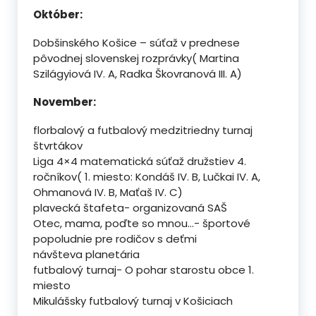
Október:
Dobšinského Košice – súťaž v prednese
pôvodnej slovenskej rozprávky( Martina
Szilágyiová IV. A, Radka Škovranová III. A)
November:
florbalový a futbalový medzitriedny turnaj
štvrtákov
Liga 4×4 matematická súťaž družstiev 4.
ročníkov( 1. miesto: Kondáš IV. B, Lučkai IV. A,
Ohmanová IV. B, Maťaš IV. C)
plavecká štafeta- organizovaná SAŠ
Otec, mama, poďte so mnou…- športové
popoludnie pre rodičov s deťmi
návšteva planetária
futbalový turnaj- O pohar starostu obce 1.
miesto
Mikulášsky futbalový turnaj v Košiciach