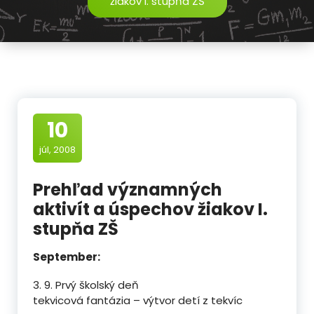
žiakov I. stupňa ZŠ
10
júl, 2008
Prehľad významných
aktivít a úspechov žiakov I.
stupňa ZŠ
September:
3. 9. Prvý školský deň
tekvicová fantázia – výtvor detí z tekvíc