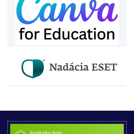
Riaditeľka školy: