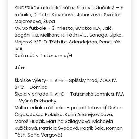
KINDERIÁDA atletická súťaž žiakov a žiačok 2. – 5.
ročníka, D. Tóth, Kováčová, Juhászová, Sviatko,
Majorošová, Župa
OK vo futbale – 3. miesto, Sviatko III.A, Jalč,
Begáni III.B, Melikant, R. Tóth IV.C, Sonoga, Sipko,
Majoroš IV.B, D. Tóth II.c, Adendejdan, Pancurák
IV.A
Deň múž v Trstenom p/H
Jún:
školske výlety- III. A+B – Spišsky hrad, ZOO, IV.
B+C – Domica
Škola v prírode III. A+C – Tatranská Lomnica, IV.A
– Vyšné Ružbachy
Multimediálna čítanka – projekt Infovek( Dušan
Čigaš, Jakub Polaško, Karin Andrejkovičová,
Maroš Hudák, Martina Szilágyiová, Michaela
Ružičková, Patrícia Švedová, Patrik Šolc, Roman
Tóth, Soňa Vargová)