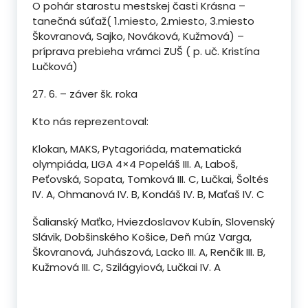
O pohár starostu mestskej časti Krásna –
tanečná súťaž( 1.miesto, 2.miesto, 3.miesto
Škovranová, Sajko, Nováková, Kužmová) –
príprava prebieha vrámci ZUŠ ( p. uč. Kristína
Lučková)
27. 6. – záver šk. roka
Kto nás reprezentoval:
Klokan, MAKS, Pytagoriáda, matematická
olympiáda, LIGA 4×4 Popeláš III. A, Laboš,
Peťovská, Sopata, Tomková III. C, Lučkai, Šoltés
IV. A, Ohmanová IV. B, Kondáš IV. B, Maťaš IV. C
Šalianský Maťko, Hviezdoslavov Kubín, Slovenský
Slávik, Dobšinského Košice, Deň múz Varga,
Škovranová, Juhászová, Lacko III. A, Renčík III. B,
Kužmová III. C, Szilágyiová, Lučkai IV. A