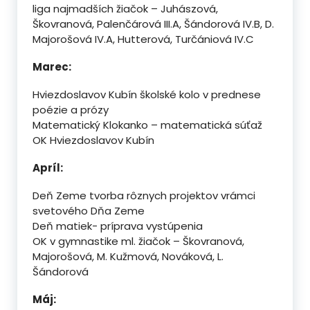
liga najmadších žiačok – Juhászová,
Škovranová, Palenčárová III.A, Šándorová IV.B, D.
Majorošová IV.A, Hutterová, Turčániová IV.C
Marec:
Hviezdoslavov Kubín školské kolo v prednese
poézie a prózy
Matematický Klokanko – matematická súťaž
OK Hviezdoslavov Kubín
Apríl:
Deň Zeme tvorba rôznych projektov vrámci
svetového Dňa Zeme
Deň matiek- príprava vystúpenia
OK v gymnastike ml. žiačok – Škovranová,
Majorošová, M. Kužmová, Nováková, L.
Šándorová
Máj: