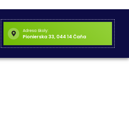
Adresa školy:
Pionierska 33, 044 14 Čaňa