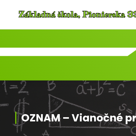
Skip
to
content
OZNAM – Vianočné p