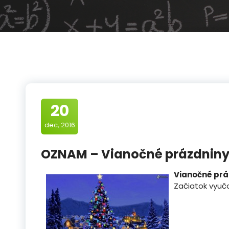
20
dec, 2016
OZNAM – Vianočné prázdnin
Vianočné prá
Začiatok vyuč