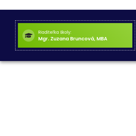
Riaditeľka školy:
Mgr. Zuzana Bruncová, MBA