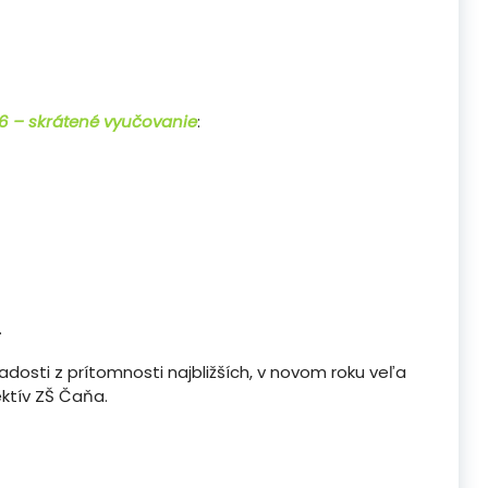
16 – skrátené vyučovanie
:
.
adosti z prítomnosti najbližších, v novom roku veľa
ktív ZŠ Čaňa.