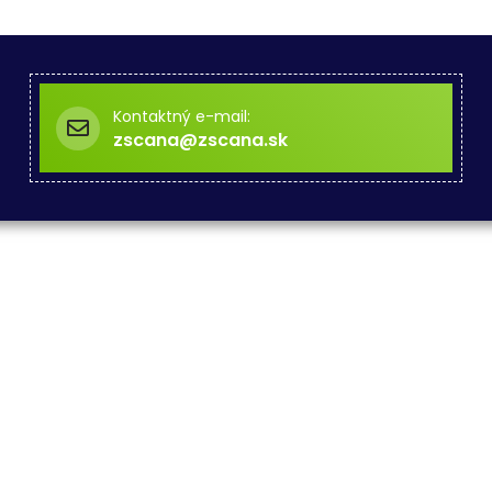
Kontaktný e-mail:
zscana@zscana.sk