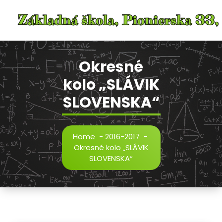
Skip
to
content
Okresné
kolo „SLÁVIK
SLOVENSKA“
Home
-
2016-2017
-
Okresné kolo „SLÁVIK
SLOVENSKA“