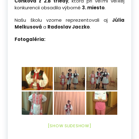
Čonková z 2.B triedy
,
ktorá pri veľmi veľkej
konkurencii obsadila výborné
3. miesto
.
Našu školu vzorne reprezentovali aj
Júlia
Melkusová
a
Radoslav Jaczko
.
Fotogaléria:
[SHOW SLIDESHOW]