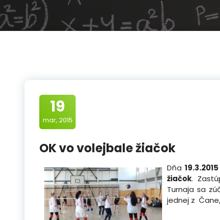
19
mar, 2015
OK vo volejbale žiačok
Dňa
19.3.2015
žiačok
. Zastú
Turnaja sa zú
jednej z Čane, 