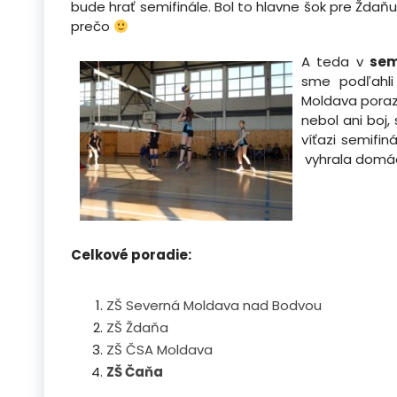
bude hrať semifinále. Bol to hlavne šok pre Ždaň
prečo
A teda v
sem
sme podľahli
Moldava porazi
nebol ani boj,
víťazi semifi
vyhrala domác
Celkové poradie:
ZŠ Severná Moldava nad Bodvou
ZŠ Ždaňa
ZŠ ČSA Moldava
ZŠ Čaňa