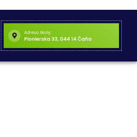
Adresa školy:
Pionierska 33, 044 14 Čaňa