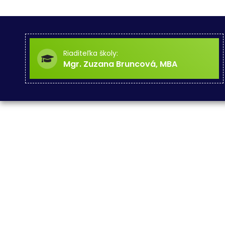
Riaditeľka školy:
Mgr. Zuzana Bruncová, MBA