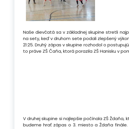
Naše dievčatá sa v základnej skupine stretli n
na sety, keď v druhom sete podali zlepšený výkon
21:25. Druhý zápas v skupine rozhodol o postupuj
to práve ZŠ Čaňa, ktorá porazila ZŠ Hanisku v po
V druhej skupine si najlepšie počínala ZŠ Ždaňa, 
budeme hrať zápas o 3. miesto a Ždaňa finále. 