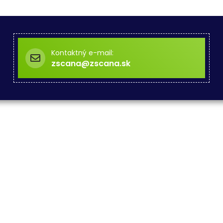
Kontaktný e-mail:
zscana@zscana.sk