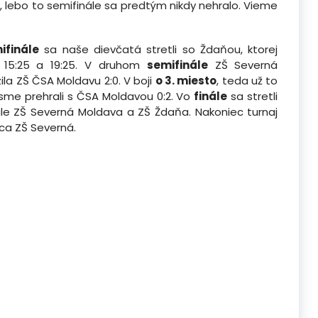
u, lebo to semifinále sa predtým nikdy nehralo. Vieme
ifinále
sa naše dievčatá stretli so Ždaňou, ktorej
 15:25 a 19:25. V druhom
semifinále
ZŠ Severná
la ZŠ ČSA Moldavu 2:0. V boji
o 3. miesto
, teda už to
 sme prehrali s ČSA Moldavou 0:2. Vo
finále
sa stretli
nále ZŠ Severná Moldava a ZŠ Ždaňa. Nakoniec turnaj
a ZŠ Severná.