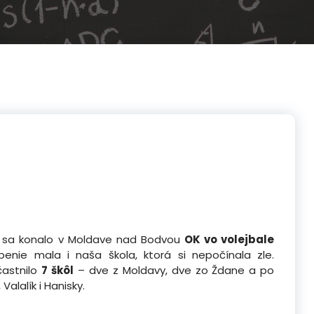
sa konalo v Moldave nad Bodvou
OK vo volejbale
penie mala i naša škola, ktorá si nepočínala zle.
častnilo
7 škôl
– dve z Moldavy, dve zo Ždane a po
Valalík i Hanisky.