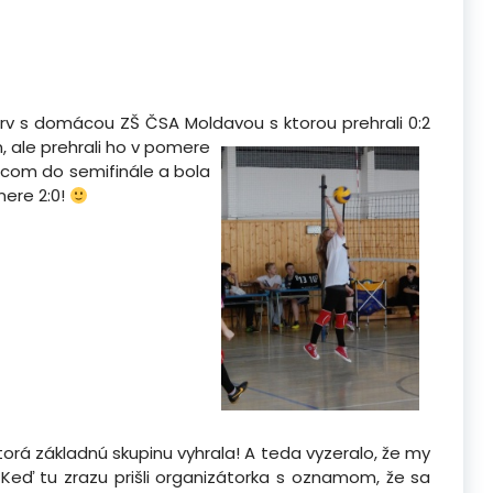
ajprv s domácou ZŠ ČSA Moldavou s
ktorou prehrali 0:2
, ale prehrali ho v pomere
úcom do semifinále a bola
mere 2:0!
ktorá základnú skupinu vyhrala! A teda vyzeralo, že my
Keď tu zrazu prišli organizátorka s oznamom, že sa