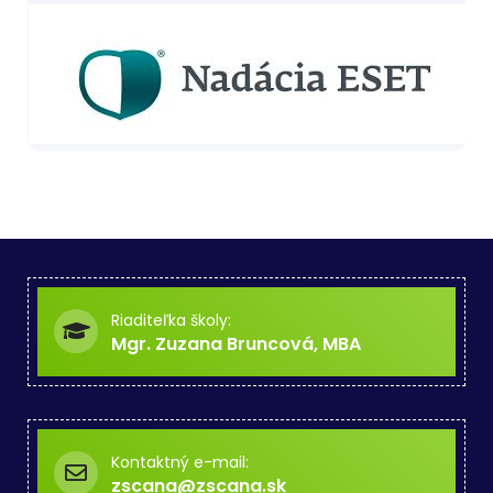
Riaditeľka školy:
Mgr. Zuzana Bruncová, MBA
Kontaktný e-mail:
zscana@zscana.sk