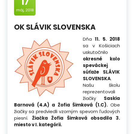
17
máj, 2018
OK SLÁVIK SLOVENSKA
Dňa
11. 5. 2018
sa v Košiciach
uskutočnilo
okresné kolo
speváckej
súťaže SLÁVIK
SLOVENSKA
.
Našu školu
reprezentovali
žiačky
Saskia
Barnová (4.A) a Žofia Šimková (1.C).
Obe
žiačky sa predviedli vzorným spevom ľudových
piesní.
Žiačka Žofia Šimková obsadila 3.
miesto v I. kategórii.