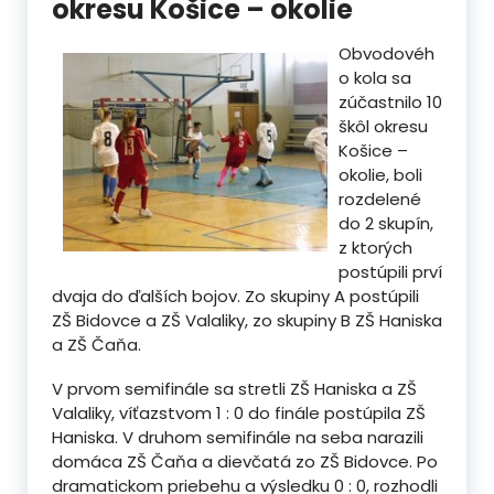
okresu Košice – okolie
Obvodovéh
o kola sa
zúčastnilo 10
škôl okresu
Košice –
okolie, boli
rozdelené
do 2 skupín,
z ktorých
postúpili prví
dvaja do ďalších bojov. Zo skupiny A postúpili
ZŠ Bidovce a ZŠ Valaliky, zo skupiny B ZŠ Haniska
a ZŠ Čaňa.
V prvom semifinále sa stretli ZŠ Haniska a ZŠ
Valaliky, víťazstvom 1 : 0 do finále postúpila ZŠ
Haniska. V druhom semifinále na seba narazili
domáca ZŠ Čaňa a dievčatá zo ZŠ Bidovce. Po
dramatickom priebehu a výsledku 0 : 0, rozhodli