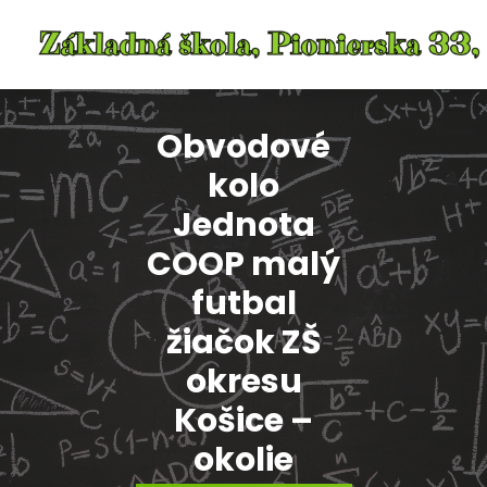
Skip
to
content
Obvodové
kolo
Jednota
COOP malý
futbal
žiačok ZŠ
okresu
Košice –
okolie