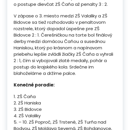
o postupe dievčat ZŠ Čaňa až penalty 3 : 2.
V zápase o 3. miesto medzi ZŠ Valaliky a ZŠ
Bidovce sa tiež rozhodovalo v penaltovom
rozstrele, ktorý dopadol úspešne pre ZŠ
Bidovce 2 : 1. Čerešničkou na torte bol finálový
derby medzi domácou Čaňou a susednou
Haniskou, ktorý po krásnom a napínavom
priebehu lepšie zvládli žiačky ZŠ Čaňa a vyhrali
2 : 1, čím si vybojovali zlaté medaily, pohár a
postup do krajského kola. Srdečne im
blahoželáme a držíme palce.
Konečné poradie:
1. ZŠ Čaňa
2. ZŠ Haniska
3. ZŠ Bidovce
4. ZŠ Valaliky
5. – 10. ZŠ Poproč, ZŠ Trstené, ZŠ Turňa nad
Bodvou, ZŠ Moldava Severná, ZŠ Bohdanovce,