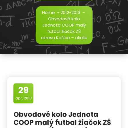
Home
-
2012-2013
-
Obvodové kolo
Jednota COOP malý
futbal žiačok ZŠ
okresu Košice – okolie
29
apr, 2013
Obvodové kolo Jednota
COOP malý futbal žiačok ZŠ