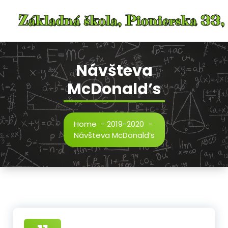
Skip
to
content
Návšteva
McDonald’s
Home
-
2019-2020
-
Návšteva McDonald’s