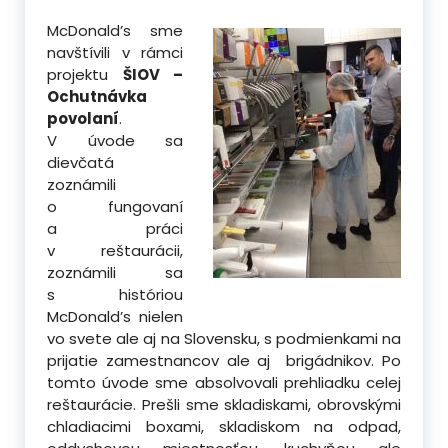
McDonald’s sme
navštívili v rámci
projektu
ŠIOV –
Ochutnávka
povolaní
.
V úvode sa
dievčatá
zoznámili
o fungovaní
a práci
v reštaurácii,
zoznámili sa
s históriou
McDonald’s nielen
vo svete ale aj na Slovensku, s podmienkami na
prijatie zamestnancov ale aj brigádnikov. Po
tomto úvode sme absolvovali prehliadku celej
reštaurácie. Prešli sme skladiskami, obrovskými
chladiacimi boxami, skladiskom na odpad,