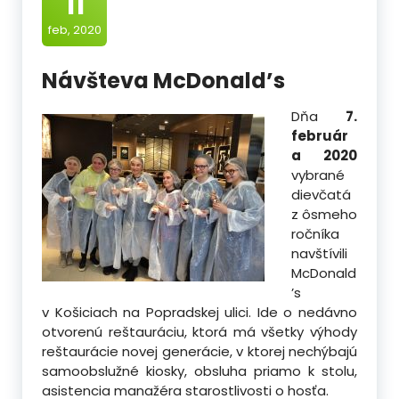
11
feb, 2020
Návšteva McDonald’s
Dňa
7.
február
a 2020
vybrané
dievčatá
z ôsmeho
ročníka
navštívili
McDonald
’s
v Košiciach na Popradskej ulici. Ide o nedávno
otvorenú reštauráciu, ktorá má všetky výhody
reštaurácie novej generácie,
v ktorej nechýbajú
samoobslužné kiosky, obsluha priamo k stolu,
asistencia manažéra starostlivosti o hosťa.