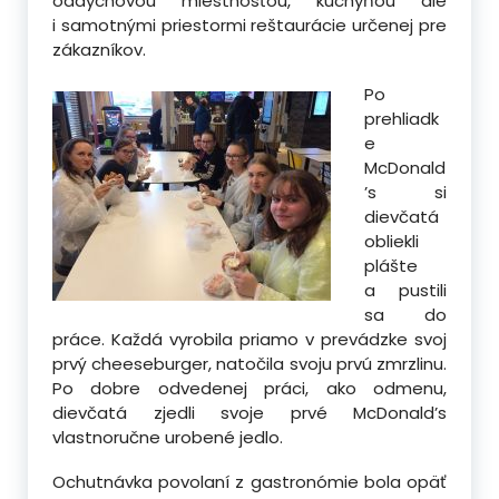
oddychovou miestnosťou, kuchyňou ale
i samotnými priestormi reštaurácie určenej pre
zákazníkov.
Po
prehliadk
e
McDonald
’s si
dievčatá
obliekli
plášte
a pustili
sa do
práce. Každá vyrobila priamo v prevádzke svoj
prvý cheeseburger, natočila svoju prvú zmrzlinu.
Po dobre odvedenej práci, ako odmenu,
dievčatá zjedli svoje prvé McDonald’s
vlastnoručne urobené jedlo.
Ochutnávka povolaní z gastronómie bola opäť