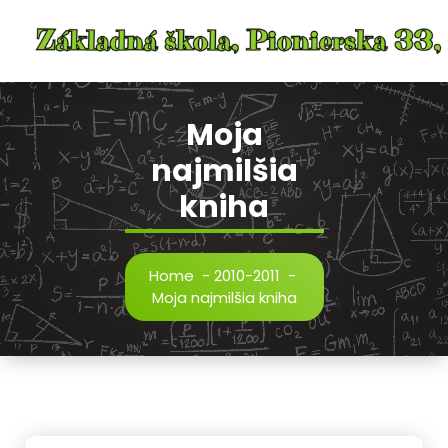
Skip
to
content
Moja
najmilšia
kniha
Home
-
2010-2011
-
Moja najmilšia kniha