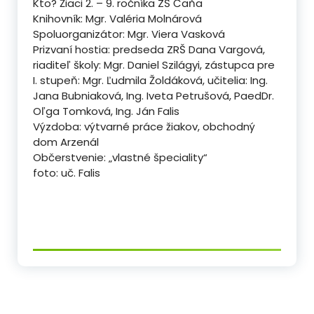
Kto? Žiaci 2. – 9. ročníka ZŠ Čaňa
Knihovník: Mgr. Valéria Molnárová
Spoluorganizátor: Mgr. Viera Vasková
Prizvaní hostia: predseda ZRŠ Dana Vargová,
riaditeľ školy: Mgr. Daniel Szilágyi, zástupca pre
I. stupeň: Mgr. Ľudmila Žoldáková, učitelia: Ing.
Jana Bubniaková, Ing. Iveta Petrušová, PaedDr.
Oľga Tomková, Ing. Ján Falis
Výzdoba: výtvarné práce žiakov, obchodný
dom Arzenál
Občerstvenie: „vlastné špeciality“
foto: uč. Falis