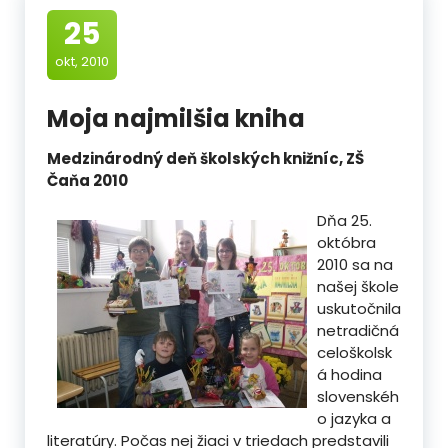
25
okt, 2010
Moja najmilšia kniha
Medzinárodný deň školských knižníc, ZŠ
Čaňa 2010
Dňa 25.
októbra
2010 sa na
našej škole
uskutočnila
netradičná
celoškolsk
á hodina
slovenskéh
o jazyka a
literatúry. Počas nej žiaci v triedach predstavili