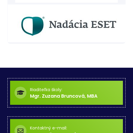
Riaditeľka školy:
Mgr. Zuzana Bruncová, MBA
Kontaktný e-mail: