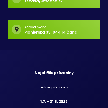
zscana@zscana.sk
Adresa školy:
Pionierska 33, 044 14 Čaňa
Najbližšie prázdniny
Letné prázdniny
1.7. - 31.8. 2026