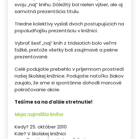
svoju „naj“ knihu. Dôležitý bol nielen výber, ale aj
samotná prezentácia titulu.
Triedne kolektívy vyslali dvoch postupujúcich na
popoludňajšiu prezentáciu v knižnici.
Vybrať šesť „naj“ kníh z tridsiatich bolo veľmi
ťažké, pretože všetky boli zaujímavé a pekne
prezentované.
Celé podujatie prebehlo v príjemnom prostredí
našej školskej knižnice. Podujatie natoľko žiakov
zaujalo, že sme si spontánne dohodli marcové
pokračovanie akcie.
Tešíme sa na ďalšie stretnutie!
Moja najmilšia kniha
Kedy? 25. október 2010
Kde? V školskej knižnici