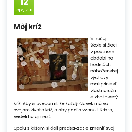
12
apr, 2011
Môj kríž
V našej
škole si žiaci
v pôstnom
období na
hodinách
náboženskej
výchovy
mali priniesť
vlastnoručn
e zhotovený
kríž. Aby si uvedomili, že každý človek má vo
svojom živote kríž, a aby podľa vzoru J. Krista,
vedeli ho aj niesť.
Spolu s krížom si dali predsavzatie zmeniť svoj