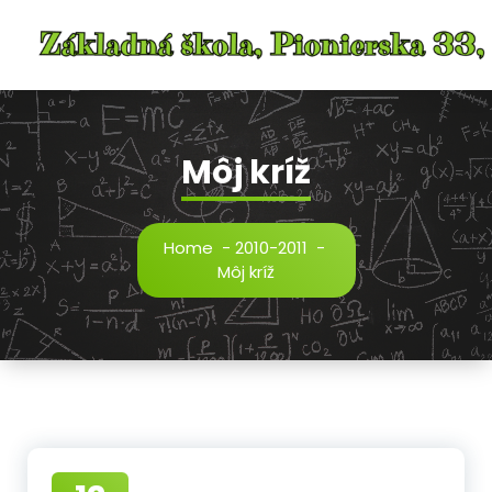
Skip
to
content
Môj kríž
Home
-
2010-2011
-
Môj kríž