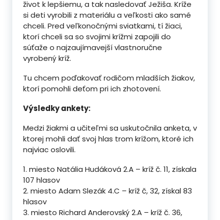
život k lepšiemu, a tak nasledovať Ježiša. Kríže
si deti vyrobili z materiálu a veľkosti ako samé
chceli. Pred veľkonočnými sviatkami, tí žiaci,
ktorí chceli sa so svojimi krížmi zapojili do
súťaže o najzaujímavejší vlastnoručne
vyrobený kríž.
Tu chcem poďakovať rodičom mladších žiakov,
ktorí pomohli deťom pri ich zhotovení.
Výsledky ankety:
Medzi žiakmi a učiteľmi sa uskutočnila anketa, v
ktorej mohli dať svoj hlas trom krížom, ktoré ich
najviac oslovili.
1. miesto Natália Hudáková 2.A – kríž č. 11, získala
107 hlasov
2. miesto Adam Slezák 4.C – kríž č, 32, získal 83
hlasov
3. miesto Richard Anderovský 2.A – kríž č. 36,