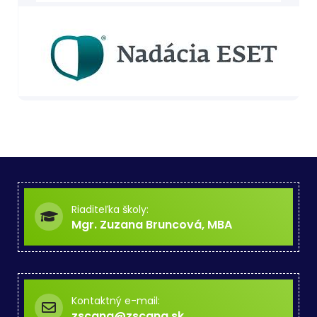
Riaditeľka školy:
Mgr. Zuzana Bruncová, MBA
Kontaktný e-mail:
zscana@zscana.sk