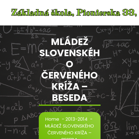
Skip
to
content
MLÁDEŽ
SLOVENSKÉH
O
ČERVENÉHO
KRÍŽA –
BESEDA
Home
-
2013-2014
-
MLÁDEŽ SLOVENSKÉHO
ČERVENÉHO KRÍŽA –