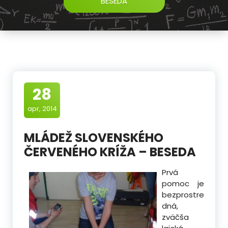
BESEDA
28
apr, 2014
MLÁDEŽ SLOVENSKÉHO
ČERVENÉHO KRÍŽA – BESEDA
Prvá
pomoc je
bezprostre
dná,
zväčša