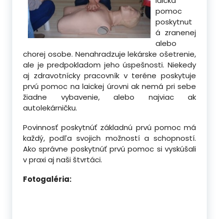
laická
pomoc
poskytnut
á zranenej
alebo
chorej osobe. Nenahradzuje lekárske ošetrenie,
ale je predpokladom jeho úspešnosti.
Niekedy
aj zdravotnícky pracovník v teréne poskytuje
prvú pomoc na laickej úrovni ak nemá pri sebe
žiadne vybavenie, alebo najviac ak
autolekárničku.
Povinnosť poskytnúť základnú prvú pomoc má
každý, podľa svojich možností a schopností.
Ako správne poskytnúť prvú pomoc si vyskúšali
v praxi aj naši štvrtáci.
Fotogaléria: