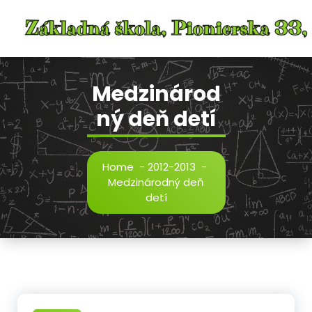
Skip
to
content
Medzinárod
ný deň detí
Home
-
2012-2013
-
Medzinárodný deň
detí