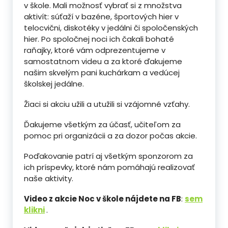
v škole. Mali možnosť vybrať si z množstva
aktivít: súťaží v bazéne, športových hier v
telocvični, diskotéky v jedálni či spoločenských
hier. Po spoločnej noci ich čakali bohaté
raňajky, ktoré vám odprezentujeme v
samostatnom videu a za ktoré ďakujeme
našim skvelým pani kuchárkam a vedúcej
školskej jedálne.
Žiaci si akciu užili a utužili si vzájomné vzťahy.
Ďakujeme všetkým za účasť, učiteľom za
pomoc pri organizácii a za dozor počas akcie.
Poďakovanie patrí aj všetkým sponzorom za
ich príspevky, ktoré nám pomáhajú realizovať
naše aktivity.
Video z akcie Noc v škole nájdete na FB
:
sem
klikni
.