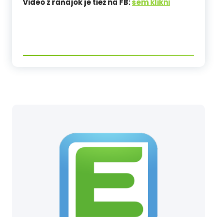
Video z raňajok je tiež na FB:
sem klikni