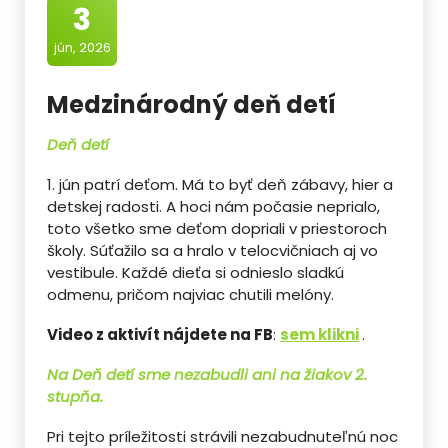
3
jún, 2026
Medzinárodný deň detí
Deň detí
1. jún patrí deťom. Má to byť deň zábavy, hier a
detskej radosti. A hoci nám počasie neprialo,
toto všetko sme deťom dopriali v priestoroch
školy. Súťažilo sa a hralo v telocvičniach aj vo
vestibule. Každé dieťa si odnieslo sladkú
odmenu, pričom najviac chutili melóny.
Video z aktivít nájdete na FB
:
sem klikni
.
Na Deň detí sme nezabudli ani na žiakov 2.
stupňa.
Pri tejto príležitosti strávili nezabudnuteľnú noc