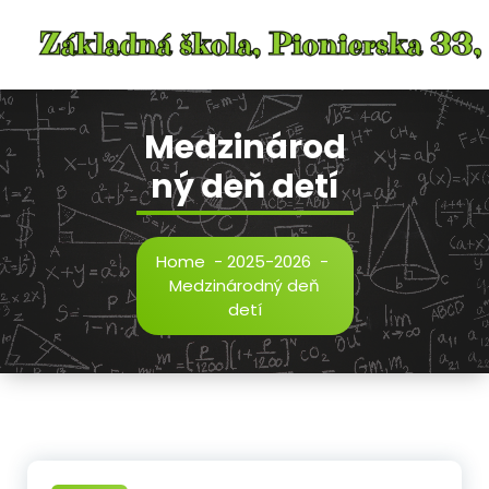
Skip
to
content
Medzinárod
ný deň detí
Home
-
2025-2026
-
Medzinárodný deň
detí