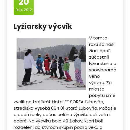
20
feb, 2012
Lyžiarsky výcvik
V tomto
roku sa naši
žiaci opäť
zúčastnili
lyžiarskeho a
snowboardo
vého
výcviku. Za
miesto
pobytu sme
zvolili po tretíkrát Hotel ** SOREA Ľubovňa,
stredisko Vysoká 064 01 Stará Ľubovňa. Počasie
a podmienky počas celého výcviku boli veľmi
dobré. Na výcviku bolo 40 žiakov,
ktorí boli
rozdelení do štyroch skupín podľa veku a