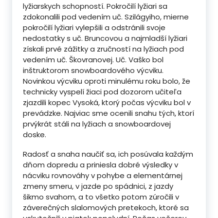
lyžiarskych schopností. Pokročilí lyžiari sa
zdokonalili pod vedením uč. Szilágyiho, mierne
pokročilí lyžiari vylepšili a odstránili svoje
nedostatky s uč. Bruncovou a najmladší lyžiari
získali prvé zážitky a zručností na lyžiach pod
vedením uč. Škovranovej. Uč. Vaško bol
inštruktorom snowboardového výcviku.
Novinkou výcviku oproti minulému roku bolo, že
technicky vyspelí žiaci pod dozorom učiteľa
zjazdili kopec Vysoká, ktorý počas výcviku bol v
prevádzke. Najviac sme ocenili snahu tých, ktorí
prvýkrát stáli na lyžiach a snowboardovej
doske.
Radosť a snaha naučiť sa, ich posúvala každým
dňom dopredu a priniesla dobré výsledky v
nácviku rovnováhy v pohybe a elementárnej
zmeny smeru, v jazde po spádnici, z jazdy
šikmo svahom, a to všetko potom zúročili v
záverečných slalomových pretekoch, ktoré sa