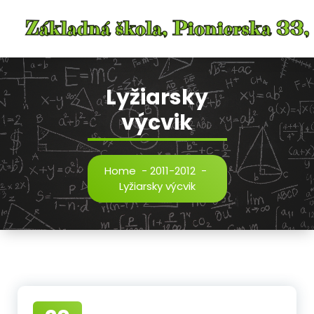
Skip
to
content
Lyžiarsky
výcvik
Home
-
2011-2012
-
Lyžiarsky výcvik