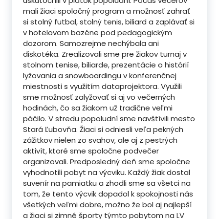
uskutočnili v piatok popoludní. Počas večerov
mali žiaci spoločný program a možnosť zahrať
si stolný futbal, stolný tenis, biliard a zaplávať si
v hotelovom bazéne pod pedagogickým
dozorom. Samozrejme nechýbala ani
diskotéka. Zrealizovali sme pre žiakov turnaj v
stolnom tenise, biliarde, prezentácie o histórií
lyžovania a snowboardingu v konferenčnej
miestnosti s využitím dataprojektora. Využili
sme možnosť zalyžovať si aj vo večerných
hodinách, čo sa žiakom už tradične veľmi
páčilo. V stredu popoludní sme navštívili mesto
Stará Ľubovňa. Žiaci si odniesli veľa pekných
zážitkov nielen zo svahov, ale aj z pestrých
aktivít, ktoré sme spoločne podvečer
organizovali. Predposledný deň sme spoločne
vyhodnotili pobyt na výcviku. Každý žiak dostal
suvenír na pamiatku a zhodli sme sa všetci na
tom, že tento výcvik dopadol k spokojnosti nás
všetkých veľmi dobre, možno že bol aj najlepší
a žiaci si zimné športy týmto pobytom na LV