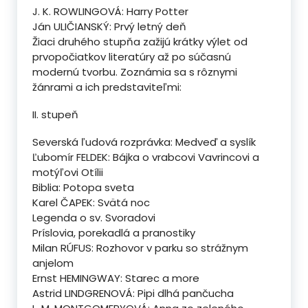
J. K. ROWLINGOVÁ: Harry Potter
Ján ULIČIANSKÝ: Prvý letný deň
Žiaci druhého stupňa zažijú krátky výlet od
prvopočiatkov literatúry až po súčasnú
modernú tvorbu. Zoznámia sa s rôznymi
žánrami a ich predstaviteľmi:
II. stupeň
Severská ľudová rozprávka: Medveď a syslík
Ľubomír FELDEK: Bájka o vrabcovi Vavrincovi a
motýľovi Otílii
Biblia: Potopa sveta
Karel ČAPEK: Svätá noc
Legenda o sv. Svoradovi
Príslovia, porekadlá a pranostiky
Milan RÚFUS: Rozhovor v parku so strážnym
anjelom
Ernst HEMINGWAY: Starec a more
Astrid LINDGRENOVÁ: Pipi dlhá pančucha