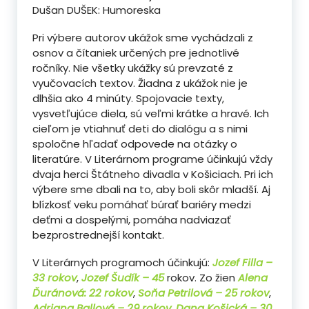
Dušan DUŠEK: Humoreska
Pri výbere autorov ukážok sme vychádzali z
osnov a čítaniek určených pre jednotlivé
ročníky. Nie všetky ukážky sú prevzaté z
vyučovacích textov. Žiadna z ukážok nie je
dlhšia ako 4 minúty. Spojovacie texty,
vysvetľujúce diela, sú veľmi krátke a hravé. Ich
cieľom je vtiahnuť deti do dialógu a s nimi
spoločne hľadať odpovede na otázky o
literatúre. V Literárnom programe účinkujú vždy
dvaja herci Štátneho divadla v Košiciach. Pri ich
výbere sme dbali na to, aby boli skôr mladší. Aj
blízkosť veku pomáhať búrať bariéry medzi
deťmi a dospelými, pomáha nadviazať
bezprostrednejší kontakt.
V Literárnych programoch účinkujú:
Jozef Filla –
33 rokov
,
Jozef Šudík – 45
rokov. Zo žien
Alena
Ďuránová: 22 rokov
,
Soňa Petrilová – 25 rokov
,
Adriana Ballová – 29 rokov
,
Dana Košická – 30