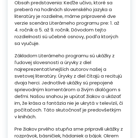
Obsah predstavenia: Keďže učivo, ktoré sa
preberá na hodinách slovenského jazyka a
literatúry je rozdielne, máme pripravené dve
verzie scenára Literárneho programu pre: 1. až
4. ročník a 5. až 9. ročník. Dôvodom tejto
rozdielnosti sú učebné osnovy, podľa ktorých
sa vyučuje.
Základom Literárneho programu sú ukážky z
ľudovej slovesnosti a úryvky z diel
najreprezentatívnejších autorov našej a
svetovej literatúry. Úryvky z diel čítajú a recitujú
dvaja herci. Jednotlivé ukážky sú prepojené
sprievodným komentárom a živým dialógom s
deťmi. Našou snahou je upútať žiakov a ukázať
im, že krása a fantázia nie je ukrytá v televízií, či
počítačoch. Táto skutočnosť je predovšetkým
v knihách.
Pre žiakov prvého stupňa sme pripravili ukážky z
rozprávok, básničiek, hádaniek a bájok. Okrem