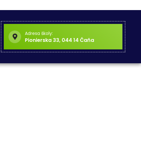
Adresa školy:
Pionierska 33, 044 14 Čaňa