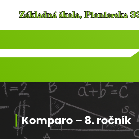
Skip
to
content
Komparo – 8. ročník