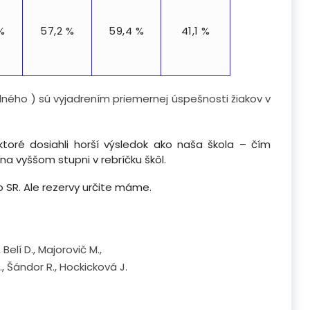
%
57,2 %
59,4 %
41,1 %
dného ) sú vyjadrením priemernej úspešnosti žiakov v
ktoré dosiahli horší výsledok ako naša škola – čím
 na vyššom stupni v rebríčku škôl.
 SR. Ale rezervy určite máme.
Belí D., Majorovič M.,
., Šándor R., Hockicková J.