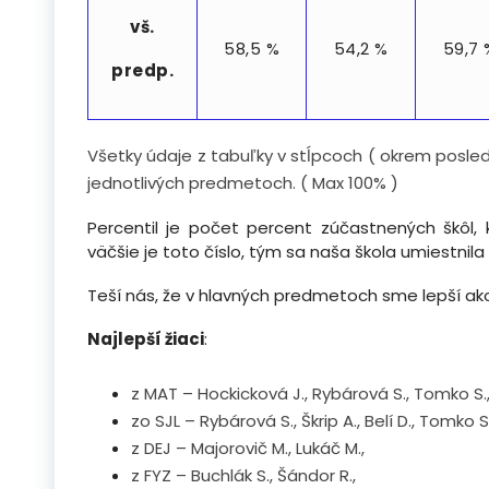
vš.
58,5 %
54,2 %
59,7 
predp.
Všetky údaje z tabuľky v stĺpcoch ( okrem posle
jednotlivých predmetoch. ( Max 100% )
Percentil je počet percent zúčastnených škôl, 
väčšie je toto číslo, tým sa naša škola umiestnila
Teší nás, že v hlavných predmetoch sme lepší ako
Najlepší žiaci
:
z MAT – Hockicková J., Rybárová S., Tomko S., 
zo SJL – Rybárová S., Škrip A., Belí D., Tomko S
z DEJ – Majorovič M., Lukáč M.,
z FYZ – Buchlák S., Šándor R.,