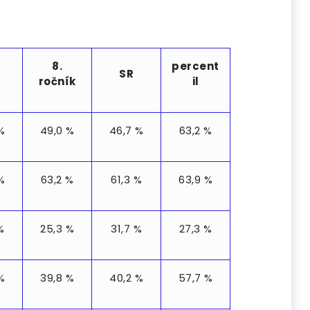
8.
percent
SR
ročník
il
%
49,0 %
46,7 %
63,2 %
%
63,2 %
61,3 %
63,9 %
%
25,3 %
31,7 %
27,3 %
%
39,8 %
40,2 %
57,7 %