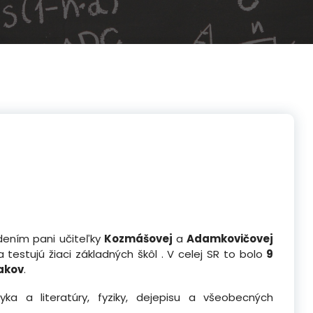
edením pani učiteľky
Kozmášovej
a
Adamkovičovej
a testujú žiaci základných škôl . V celej SR to bolo
9
iakov
.
ka a literatúry, fyziky, dejepisu a všeobecných