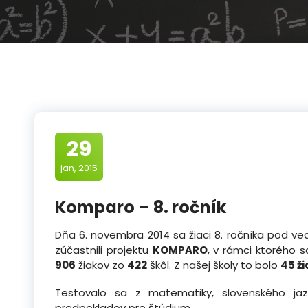
29
jan, 2015
Komparo – 8. ročník
Dňa 6. novembra 2014 sa žiaci 8. ročníka pod v
zúčastnili projektu
KOMPARO
, v rámci ktorého s
906
žiakov zo
422
škôl. Z našej školy to bolo
45 ž
Testovalo sa z matematiky, slovenského jazy
predpokladov pre štúdium.