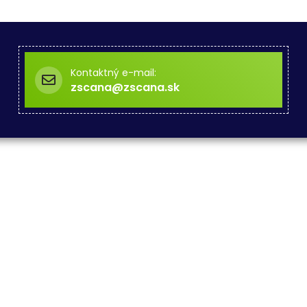
Kontaktný e-mail:
zscana@zscana.sk