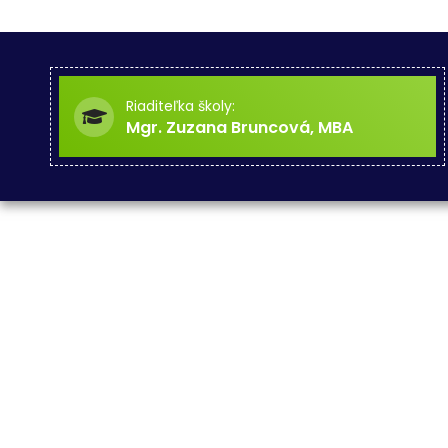
Riaditeľka školy:
Mgr. Zuzana Bruncová, MBA