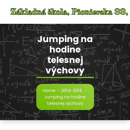
Skip
to
content
Jumping na
hodine
telesnej
výchovy
Home
-
2014-2015
-
Jumping na hodine
telesnej výchovy