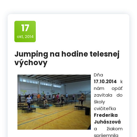
17
okt, 2014
Jumping na hodine telesnej
výchovy
Dňa
17.10.2014
k
nám opäť
zavítala do
školy
cvičiteľka
Frederika
Juhászová
a žiakom
spríjemnila