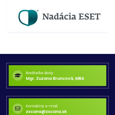
Riaditeľka školy:
Mgr. Zuzana Bruncová, MBA
Kontaktný e-mail:
zscana@zscana.sk