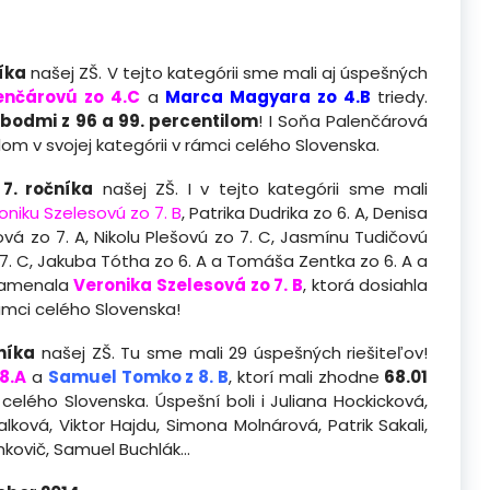
níka
našej ZŠ. V tejto kategórii sme mali aj úspešných
enčárovú zo 4.C
a
Marca Magyara zo 4.B
triedy.
 bodmi z 96 a 99. percentilom
! I Soňa Palenčárová
lom v svojej kategórii v rámci celého Slovenska.
 7. ročníka
našej ZŠ. I v tejto kategórii sme mali
oniku Szelesovú zo 7. B
, Patrika Dudrika zo 6. A, Denisa
ová zo 7. A, Nikolu Plešovú zo 7. C, Jasmínu Tudičovú
7. C, Jakuba Tótha zo 6. A a Tomáša Zentka zo 6. A a
amenala
Veronika Szelesová zo 7. B
, ktorá dosiahla
rámci celého Slovenska!
čníka
našej ZŠ. Tu sme mali 29 úspešných riešiteľov!
8.A
a
Samuel Tomko z 8. B
, ktorí mali zhodne
68.01
 celého Slovenska. Úspešní boli i Juliana Hockicková,
alková, Viktor Hajdu, Simona Molnárová, Patrik Sakali,
mkovič, Samuel Buchlák…