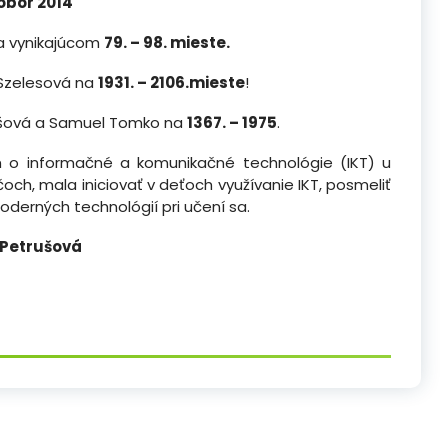
Bobor 2014
 vynikajúcom
79. – 98. mieste.
 Szelesová na
1931. – 2106.mieste
!
ašová a Samuel Tomko na
1367. – 1975
.
 o informačné a komunikačné technológie (IKT) u
čoch, mala iniciovať v deťoch využívanie IKT, posmeliť
oderných technológií pri učení sa.
a Petrušová