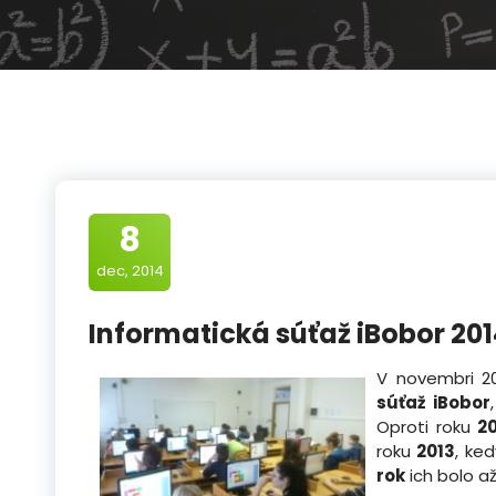
8
dec, 2014
Informatická súťaž iBobor 20
V novembri 20
súťaž iBobor
Oproti roku
2
roku
2013
, ke
rok
ich bolo a