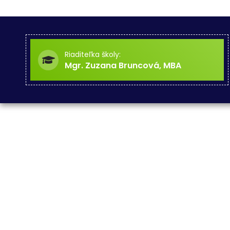
Riaditeľka školy:
Mgr. Zuzana Bruncová, MBA