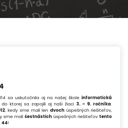
14
14 sa uskutočnila aj na našej škole
informatická
, do ktorej sa zapojili aj naši žiaci
3. – 9. ročníka
.
012
, kedy sme mali len
dvoch
úspešných riešiteľov,
dy sme mali
šestnástich
úspešných riešiteľov
tento
ž
44
!