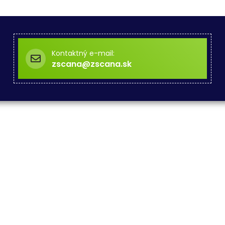
Kontaktný e-mail:
zscana@zscana.sk