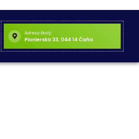
Adresa školy:
Pionierska 33, 044 14 Čaňa