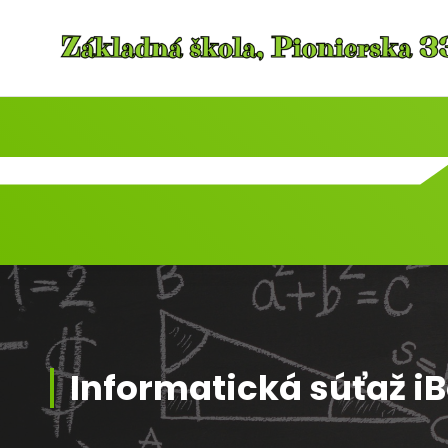
Skip
to
content
Informatická súťaž i