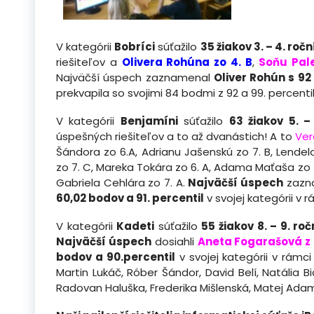
V kategórii
Bobríci
súťažilo
35 žiakov 3. – 4. roč
riešiteľov a
Olivera Rohúna zo 4. B
,
Soňu Pal
Najväčší úspech zaznamenal
Oliver Rohún s 92
prekvapila so svojimi 84 bodmi z 92 a 99. percenti
V kategórii
Benjamíni
súťažilo
63 žiakov 5. –
úspešných riešiteľov a to až dvanástich! A to
Ver
Šándora zo 6.A, Adrianu Jašenskú zo 7. B, Lendel
zo 7. C, Mareka Tokára zo 6. A, Adama Maťaša zo 
Gabriela Cehlára zo 7. A.
Najväčší úspech
zazn
60,02 bodov a 91. percentil
v svojej kategórii v 
V kategórii
Kadeti
súťažilo
55 žiakov 8. – 9. ro
Najväčší úspech
dosiahli
Aneta Fogarašová z 
bodov a 90.percentil
v svojej kategórii v rámci
Martin Lukáč, Róber Šándor, David Belí, Natália Bi
Radovan Haluška, Frederika Mišlenská, Matej Ada