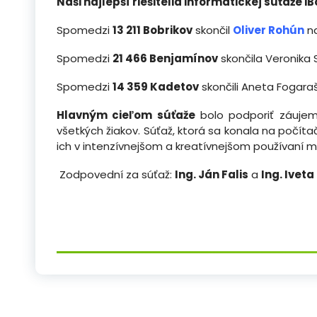
Naši najlepší riešitelia informatickej súťaže i
Spomedzi
13 211 Bobrikov
skončil
Oliver Rohún
na
Spomedzi
21 466 Benjamínov
skončila Veronika
Spomedzi
14 359 Kadetov
skončili Aneta Fogar
Hlavným cieľom súťaže
bolo podporiť záujem
všetkých žiakov. Súťaž, ktorá sa konala na počíta
ich v intenzívnejšom a kreatívnejšom používaní m
Zodpovední za súťaž:
Ing. Ján Falis
a
Ing. Ivet