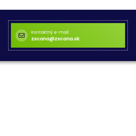
Kontaktný e-mail:
zscana@zscana.sk