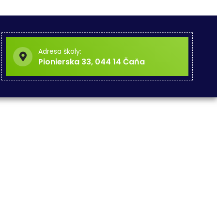
Adresa školy:
Pionierska 33, 044 14 Čaňa