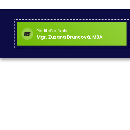
Riaditeľka školy:
Mgr. Zuzana Bruncová, MBA