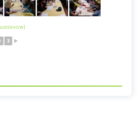
SLIDESHOW]
2
3
►