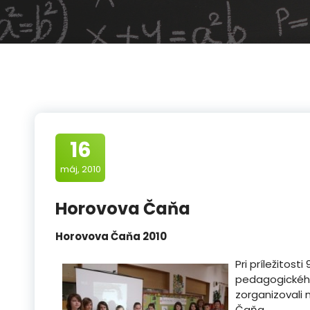
16
máj, 2010
Horovova Čaňa
Horovova Čaňa 2010
Pri príležitost
pedagogického
zorganizovali n
Čaňa.