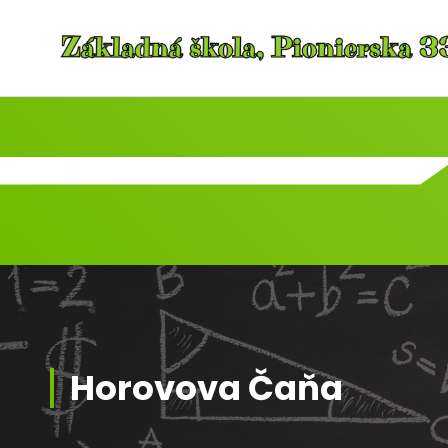
Skip
to
content
Horovova Čaňa