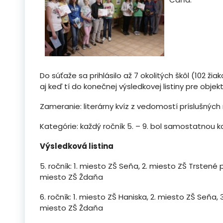
Do súťaže sa prihlásilo až 7 okolitých škôl (102 ž
aj keď tí do konečnej výsledkovej listiny pre objek
Zameranie: literárny kvíz z vedomostí príslušných
Kategórie: každý ročník 5. – 9. bol samostatnou ka
Výsledková listina
5. ročník: 1. miesto ZŠ Seňa, 2. miesto ZŠ Trstené p.
miesto ZŠ Ždaňa
6. ročník: 1. miesto ZŠ Haniska, 2. miesto ZŠ Seňa, 3
miesto ZŠ Ždaňa