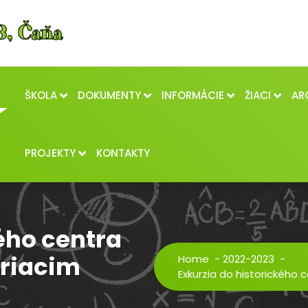
ŠKOLA
DOKUMENTY
INFORMÁCIE
ŽIACI
AR
PROJEKTY
KONTAKTY
ého centra
oriacim
Home
-
2022-2023
-
Exkurzia do historického 