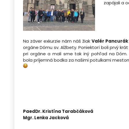
zapájali a 
Na záver exkurzie nám náš žiak
Valér Pancurák 
orgáne Dómu sv. Alžbety. Poniektorí boli prvý krá
pri orgáne a mali sme tak iný pohľad na Dóm. 
bola príjemná bodka za našimi potulkami mest
PaedDr. Kristína Tarabčáková
Mgr. Lenka Jacková