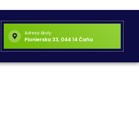
Adresa školy:
Pionierska 33, 044 14 Čaňa