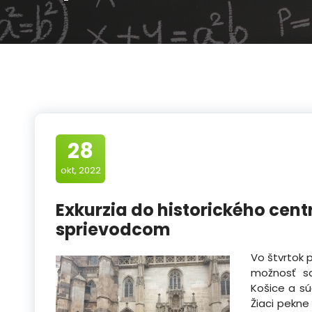
28
okt, 2022
Exkurzia do historického cent
sprievodcom
Vo štvrtok 
možnosť sa
Košice a sú
Žiaci pekn