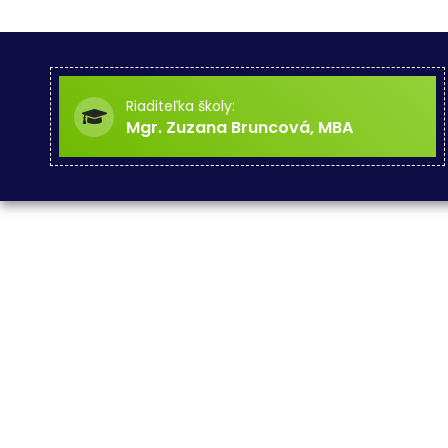
Riaditeľka školy:
Mgr. Zuzana Bruncová, MBA