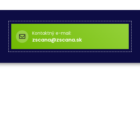
Kontaktný e-mail:
zscana@zscana.sk