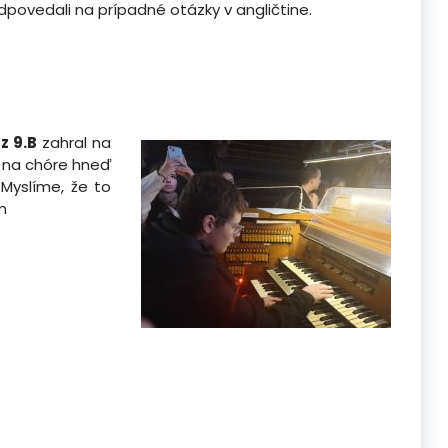
odpovedali na prípadné otázky v angličtine.
z 9.B
zahral na
t na chóre hneď
Myslíme, že to
om