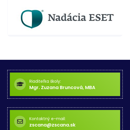
Riaditeľka školy:
Mgr. Zuzana Bruncová, MBA
Kontaktný e-mail:
zscana@zscana.sk