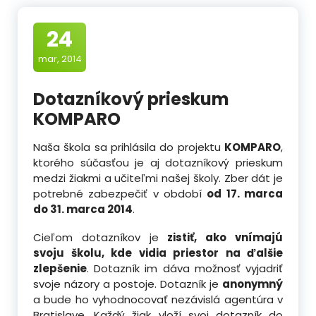
24
mar, 2014
Dotazníkový prieskum
KOMPARO
Naša škola sa prihlásila do projektu
KOMPARO
,
ktorého súčasťou je aj dotazníkový prieskum
medzi žiakmi a učiteľmi našej školy. Zber dát je
potrebné zabezpečiť v období
od 17. marca
do 31. marca 2014
.
Cieľom dotazníkov je
zistiť, ako vnímajú
svoju školu, kde vidia priestor na ďalšie
zlepšenie
. Dotazník im dáva možnosť vyjadriť
svoje názory a postoje. Dotazník je
anonymný
a bude ho vyhodnocovať nezávislá agentúra v
Bratislave. Každý žiak vloží svoj dotazník do