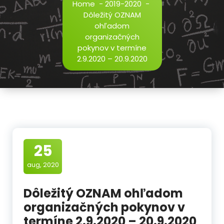
Home
-
2019-2020
-
Dôležitý OZNAM
ohľadom
organizačných
pokynov v termíne
2.9.2020 – 20.9.2020
25
aug, 2020
Dôležitý OZNAM ohľadom
organizačných pokynov v
termíne 2.9.2020 – 20.9.2020