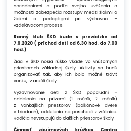
nariadeniami a podľa svojho uváženia a
možností zabezpečia rozstupy medzi žiakmi a
žiakmi a pedagógmi pri výchovno –
vzdelávacom procese.
Ranný klub ŠKD bude v prevádzke od
7.9.2020 ( príchod detí od 6.30 hod. do 7.00
hod.)
Žiaci v ŠKD nosia rúško všade vo vnútorných
priestoroch základnej školy. Aktivity sa budú
organizovať tak, aby ich bolo možné tráviť
vonku, v areáli školy.
Vyzdvihovanie detí z ŠKD popoludní –
oddelenia na prízemí (1. ročník, 2. ročník)
z vonkajších priestorov (balkónové dvere
v triedach), oddelenia na poschodí z vrátnice.
Rodičia nevstupujú do ďalších priestorov školy.
Činnosť záujmových krúžkov Centra