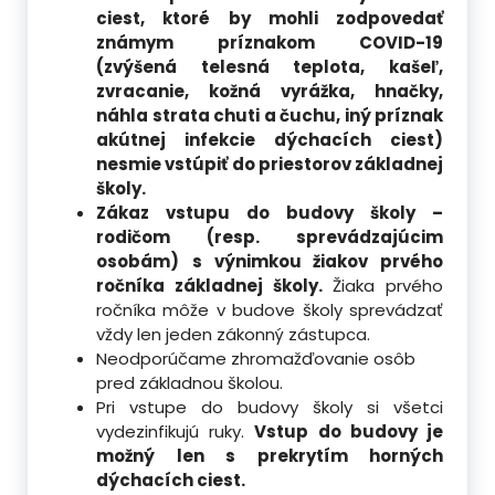
ciest, ktoré by mohli zodpovedať
známym príznakom COVID-19
(zvýšená telesná teplota, kašeľ,
zvracanie, kožná vyrážka, hnačky,
náhla strata chuti a čuchu, iný príznak
akútnej infekcie dýchacích ciest)
nesmie vstúpiť do priestorov základnej
školy.
Zákaz vstupu do budovy školy –
rodičom (resp. sprevádzajúcim
osobám)
s výnimkou žiakov prvého
ročníka základnej školy.
Žiaka prvého
ročníka môže v budove školy sprevádzať
vždy len jeden zákonný zástupca.
Neodporúčame zhromažďovanie osôb
pred základnou školou.
Pri vstupe do budovy školy si všetci
vydezinfikujú ruky.
Vstup do budovy je
možný len s prekrytím horných
dýchacích ciest.