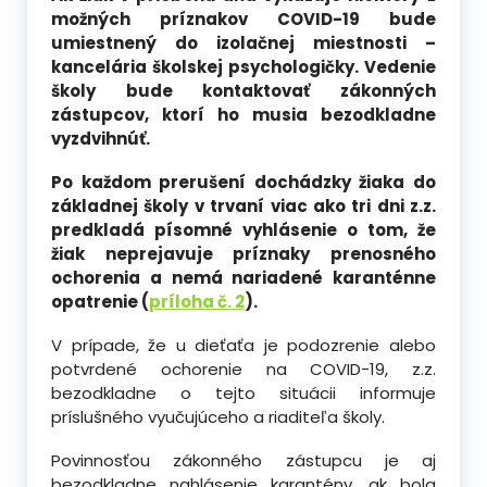
možných príznakov COVID-19 bude
umiestnený do izolačnej miestnosti –
kancelária školskej psychologičky. Vedenie
školy bude kontaktovať zákonných
zástupcov, ktorí ho musia bezodkladne
vyzdvihnúť.
Po každom prerušení dochádzky žiaka do
základnej školy v trvaní viac ako tri dni z.z.
predkladá písomné vyhlásenie o tom, že
žiak neprejavuje príznaky prenosného
ochorenia a nemá nariadené karanténne
opatrenie (
príloha č. 2
).
V prípade, že u dieťaťa je podozrenie alebo
potvrdené ochorenie na COVID-19, z.z.
bezodkladne o tejto situácii informuje
príslušného vyučujúceho a riaditeľa školy.
Povinnosťou zákonného zástupcu je aj
bezodkladne nahlásenie karantény, ak bola