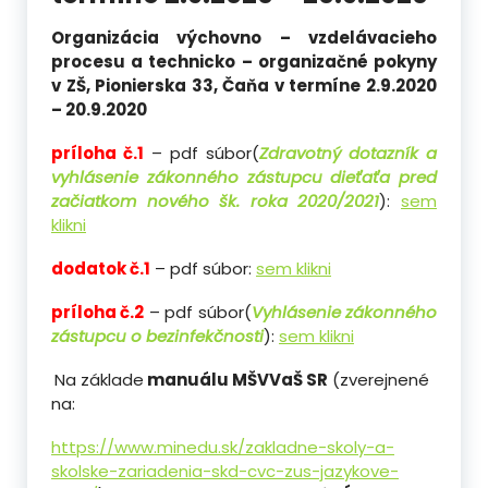
Organizácia výchovno – vzdelávacieho
procesu a
technicko – organizačné pokyny
v ZŠ, Pionierska 33, Čaňa
v termíne 2.9.2020
– 20.9.2020
príloha č.1
– pdf súbor(
Zdravotný dotazník a
vyhlásenie zákonného zástupcu dieťaťa pred
začiatkom nového šk. roka 2020/2021
):
sem
klikni
dodatok č.1
– pdf súbor:
sem klikni
príloha č.2
– pdf súbor(
Vyhlásenie zákonného
zástupcu o bezinfekčnosti
):
sem klikni
Na základe
manuálu MŠVVaŠ SR
(zverejnené
na:
https://www.minedu.sk/zakladne-skoly-a-
skolske-zariadenia-skd-cvc-zus-jazykove-