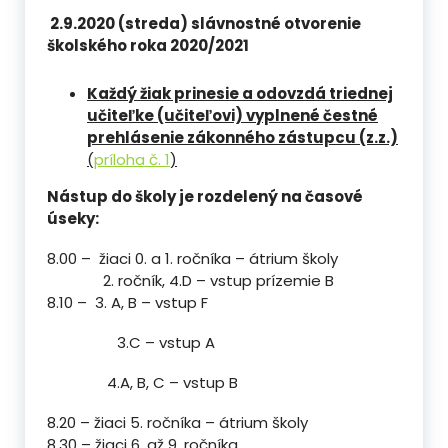
2.9.2020 (streda) slávnostné otvorenie
školského roka 2020/2021
Každý žiak prinesie a odovzdá triednej
učiteľke (učiteľovi) vyplnené čestné
prehlásenie zákonného zástupcu (z.z.)
(
príloha č. 1
)
Nástup do školy je rozdelený na časové
úseky:
8.00 – žiaci 0. a 1. ročníka – átrium školy
2. ročník, 4.D – vstup prízemie B
8.10 – 3. A, B – vstup F
3.C – vstup A
4.A, B, C – vstup B
8.20 – žiaci 5. ročníka – átrium školy
8.30 – žiaci 6. až 9. ročníka