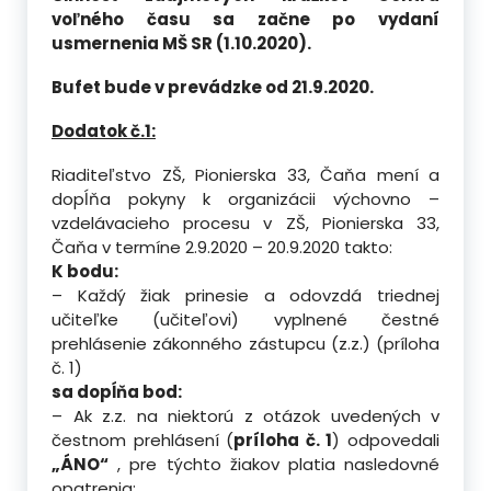
voľného času sa začne po vydaní
usmernenia MŠ SR (1.10.2020).
Bufet bude v prevádzke od 21.9.2020.
Dodatok č.1:
Riaditeľstvo ZŠ, Pionierska 33, Čaňa mení a
dopĺňa pokyny k organizácii výchovno –
vzdelávacieho procesu v ZŠ, Pionierska 33,
Čaňa v termíne 2.9.2020 – 20.9.2020 takto:
K bodu:
– Každý žiak prinesie a odovzdá triednej
učiteľke (učiteľovi) vyplnené čestné
prehlásenie zákonného zástupcu (z.z.) (príloha
č. 1)
sa dopĺňa bod:
– Ak z.z. na niektorú z otázok uvedených v
čestnom prehlásení (
príloha č. 1
) odpovedali
„ÁNO“
, pre týchto žiakov platia nasledovné
opatrenia: