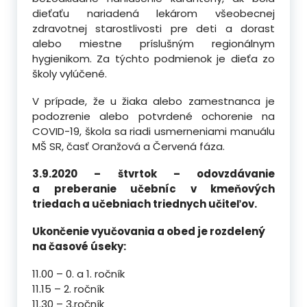
dieťaťu nariadená lekárom všeobecnej
zdravotnej starostlivosti pre deti a dorast
alebo miestne príslušným regionálnym
hygienikom. Za týchto podmienok je dieťa zo
školy vylúčené.
V prípade, že u žiaka alebo zamestnanca je
podozrenie alebo potvrdené ochorenie na
COVID-19, škola sa riadi usmerneniami manuálu
MŠ SR, časť Oranžová a Červená fáza.
3.9.2020 – štvrtok – odovzdávanie
a preberanie učebníc v kmeňových
triedach a učebniach triednych učiteľov.
Ukončenie vyučovania a obed je rozdelený
na časové úseky:
11.00 – 0. a 1. ročník
11.15 – 2. ročník
11.30 – 3.ročník