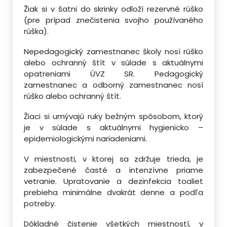
Žiak si v šatni do skrinky odloží rezervné rúško
(pre prípad znečistenia svojho používaného
rúška).
Nepedagogický zamestnanec školy nosí rúško
alebo ochranný štít v súlade s aktuálnymi
opatreniami ÚVZ SR. Pedagogický
zamestnanec a odborný zamestnanec nosí
rúško alebo ochranný štít.
Žiaci si umývajú ruky bežným spôsobom, ktorý
je v súlade s aktuálnymi hygienicko –
epidemiologickými nariadeniami.
V miestnosti, v ktorej sa zdržuje trieda, je
zabezpečené časté a intenzívne priame
vetranie. Upratovanie a dezinfekcia toaliet
prebieha minimálne dvakrát denne a podľa
potreby.
Dôkladné čistenie všetkých miestností, v