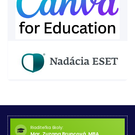
Riaditeľka školy:
Mgr. Zuzana Bruncová, MBA