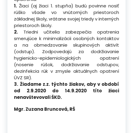
1.
Žiaci (aj žiaci 1. stupňa) budú povinne nosiť
rúško všade vo vnútorných priestoroch
základnej školy, vrátane svojej triedy v interných
priestoroch školy.
2.
Triedni učitelia zabezpečia opatrenia
smerujúce k minimalizácii osobných kontaktov
a na obmedzovanie skupinových aktivít
(odstup). Zodpovedajú za dodržiavanie
hygienicko-epidemiologických opatrení
(nosenie rúšok, dodržiavanie odstupov,
dezinfekcia rúk v zmysle aktuálnych opatrení
ÚVZ SR).
3.
Žiadame z.z. týchto žiakov, aby v období
od 2.9.2020 do 14.9.2020 títo žiaci
nenavštevovali ŠKD.
Mgr. Zuzana Bruncová, RŠ