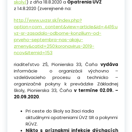
skoly/
) z dňa 18.8.2020 a
Opatrenia ÚVZ
z 14.8.2020 (zverejnené na:
http://www.uvzsr.sk/index.php?
option=com_content&view=article&id=4416:u
vz-sr-zasadalo-odborne-konzilium-od-
prveho-septembra-nas-akaju-
zmeny&catid=250:koronavirus-2019-
ncov&Itemid=153
riaditeľstvo ZŠ, Pionierska 33, Čaňa
vydáva
informácie o organizácii výchovno –
vzdelávacieho procesu a technicko –
organizačné pokyny k prevádzke Základnej
školy, Pionierska 33, Čaňa
v termíne 02.09. –
20.09.2020
.
Pri ceste do školy sa žiaci riadia
aktuálnymi opatreniami ÚVZ SR a pokynmi
RÚVZ.
Nikto s príznakmi infekcie dýchacích