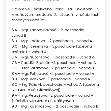
Otvorenie školského roka sa uskutoční v
kmeňových triedach, 2. stupeň v učebniach
triednych učiteľov:
6.A – Mgr. Ladomirjáková – 2. poschodie –
vchod B
6.B – Mgr. Jacková – 2. poschodie – vchod A
6.C – Mgr. Jesenská – 3.poschodie (učebňa
chémie) – vchod A
7.A – Mgr. Sutórisová -1. poschodie – vchod A
7.B – PaedDr. Brenišin -2. poschodie – vchod A
7.C – Mgr. Víťazková -2. poschodie – vchod B
8.A – Mgr. Fabriciová -2. poschodie – vchod A
8.B – Mgr. Vasková -1. poschodie – vchod A
8.C – Ing. Falis -1. poschodie – vchod A (učebňa
SJL+ANJ p.uč. Cifraničovej)
9.A – Ing. Petrušová -2. poschodie – vchod A
(učebňa SJL+ANJ p.uč. Ráškyovej)
9.B – Mgr. Kozmášová – 2. poschodie – vchod B