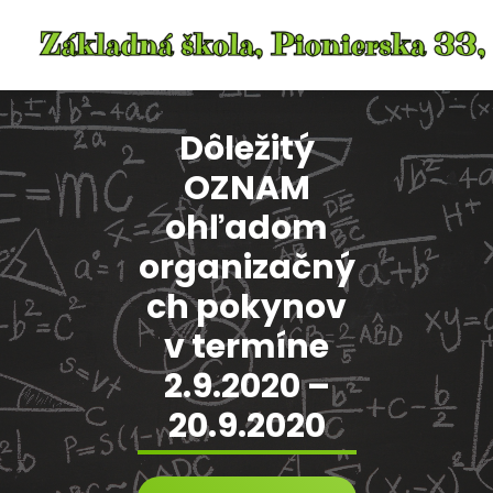
Skip
to
content
Dôležitý
OZNAM
ohľadom
organizačný
ch pokynov
v termíne
2.9.2020 –
20.9.2020