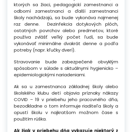
ktorých sa žiaci, pedagogickí zamestnanci a
odborní zamestnanci a ďalší zamestnanci
školy nachádzajú, sa bude vykonáva najmenej
raz denne. Dezinfekcia dotykových plôch,
ostatných povrchov alebo predmetov, ktoré
používa zvlášť veľký počet ľudí, sa bude
vykonávať minimálne dvakrát denne a podľa
potreby (napr. kľučky dverí).
Stravovanie bude zabezpečené obvyklým
spôsobom v súlade s aktuálnymi hygienicko –
epidemiologickými nariadeniami.
Ak sa u zamestnanca základnej školy alebo
školského klubu detí objavia príznaky nákazy
COVID – 19 v priebehu jeho pracovného dňa,
bezodkladne o tom informuje riaditeľa školy a
opustí školu v najkratšom možnom čase s
použitím rúška.
Ak žiak v priebehu dňa vykazuje niektorý z