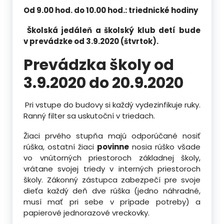
Od 9.00 hod. do 10.00 hod.: triednické hodiny
Školská jedáleň a školský klub detí bude
v prevádzke od 3.9.2020 (štvrtok).
Prevádzka školy od
3.9.2020 do 20.9.2020
Pri vstupe do budovy si každý vydezinfikuje ruky.
Ranný filter sa uskutoční v triedach.
Žiaci prvého stupňa majú odporúčané nosiť
rúška, ostatní žiaci
povinne
nosia rúško všade
vo vnútorných priestoroch základnej školy,
vrátane svojej triedy v interných priestoroch
školy. Zákonný zástupca zabezpečí pre svoje
dieťa každý deň dve rúška (jedno náhradné,
musí mať pri sebe v prípade potreby) a
papierové jednorazové vreckovky.